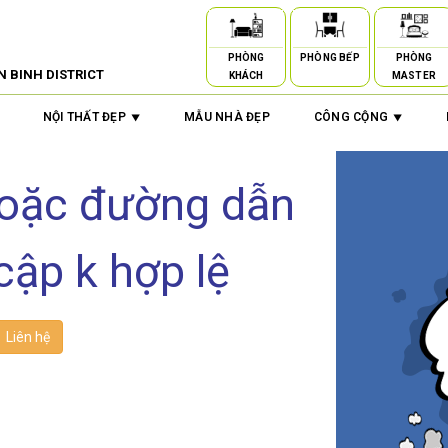
PHÒNG
PHÒNG BẾP
PHÒNG
N BINH DISTRICT
KHÁCH
MASTER
NỘI THẤT ĐẸP
MẪU NHÀ ĐẸP
CÔNG CỘNG
hoặc đường dẫn
cập k hợp lệ
Liên hệ