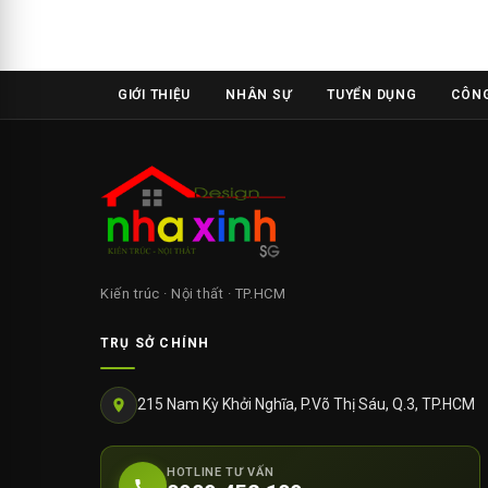
GIỚI THIỆU
NHÂN SỰ
TUYỂN DỤNG
CÔNG
Kiến trúc · Nội thất · TP.HCM
TRỤ SỞ CHÍNH
215 Nam Kỳ Khởi Nghĩa, P.Võ Thị Sáu, Q.3, TP.HCM
HOTLINE TƯ VẤN