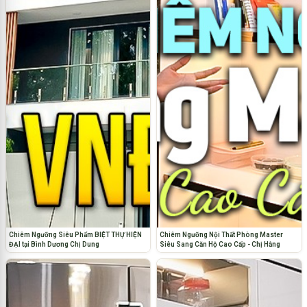
Chiêm Ngưỡng Siêu Phẩm BIỆT THỰ HIỆN
Chiêm Ngưỡng Nội Thất Phòng Master
ĐẠI tại Bình Dương Chị Dung
Siêu Sang Căn Hộ Cao Cấp - Chị Hằng