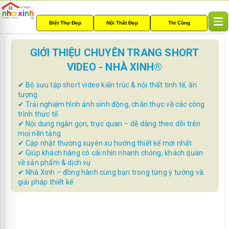
Biệt Thự Đẹp
Nội Thất Đẹp
Thi Công
T
o
g
GIỚI THIỆU CHUYÊN TRANG SHORT
g
VIDEO - NHÀ XINH®
l
e
✔ Bộ sưu tập short video kiến trúc & nội thất tinh tế, ấn
n
tượng
a
✔ Trải nghiệm hình ảnh sinh động, chân thực về các công
v
trình thực tế
i
✔ Nội dung ngắn gọn, trực quan – dễ dàng theo dõi trên
g
mọi nền tảng
a
✔ Cập nhật thường xuyên xu hướng thiết kế mới nhất
t
✔ Giúp khách hàng có cái nhìn nhanh chóng, khách quan
i
về sản phẩm & dịch vụ
o
✔ Nhà Xinh – đồng hành cùng bạn trong từng ý tưởng và
n
giải pháp thiết kế