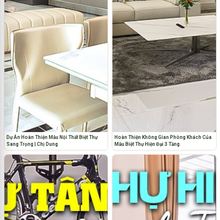
Dự Án Hoàn Thiện Mẫu Nội Thất Biệt Thự
Hoàn Thiện Không Gian Phòng Khách Của
Sang Trọng | Chị Dung
Mẫu Biệt Thự Hiện Đại 3 Tầng