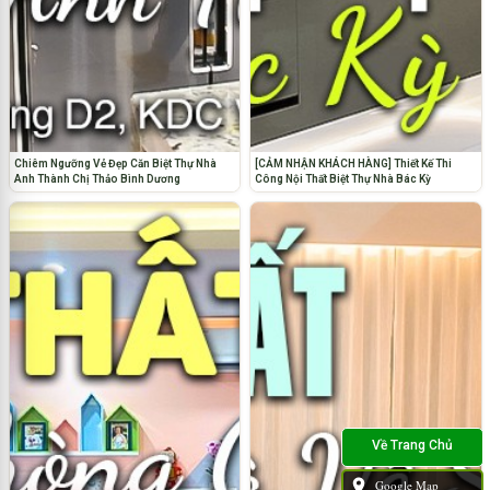
Chiêm Ngưỡng Vẻ Đẹp Căn Biệt Thự Nhà
[CẢM NHẬN KHÁCH HÀNG] Thiết Kế Thi
Anh Thành Chị Thảo Bình Dương
Công Nội Thất Biệt Thự Nhà Bác Kỳ
Google Map