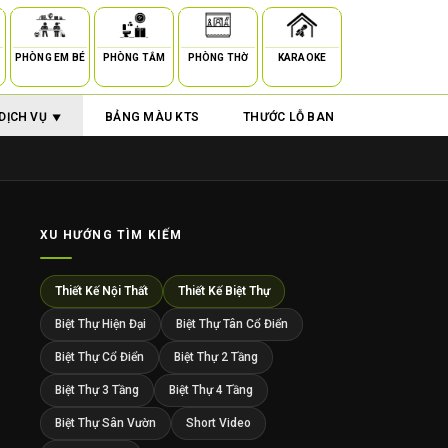
PHÒNG EM BÉ
PHÒNG TẮM
PHÒNG THỜ
KARAOKE
DỊCH VỤ
BẢNG MÀU KTS
THƯỚC LỖ BAN
XU HƯỚNG TÌM KIẾM
Thiết Kế Nội Thất
Thiết Kế Biệt Thự
Biệt Thự Hiện Đại
Biệt Thự Tân Cổ Điển
Biệt Thự Cổ Điển
Biệt Thự 2 Tầng
Biệt Thự 3 Tầng
Biệt Thự 4 Tầng
Biệt Thự Sân Vườn
Short Video