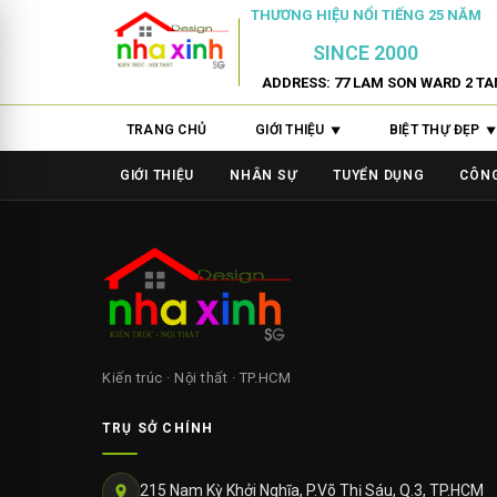
THƯƠNG HIỆU NỔI TIẾNG 25 NĂM
SINCE 2000
ADDRESS: 77 LAM SON WARD 2 TA
TRANG CHỦ
GIỚI THIỆU
BIỆT THỰ ĐẸP
GIỚI THIỆU
NHÂN SỰ
TUYỂN DỤNG
CÔNG
Kiến trúc · Nội thất · TP.HCM
TRỤ SỞ CHÍNH
215 Nam Kỳ Khởi Nghĩa, P.Võ Thị Sáu, Q.3, TP.HCM