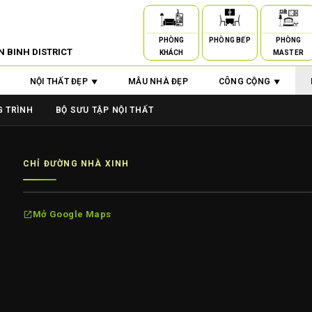
PHÒNG
PHÒNG BẾP
PHÒNG
N BINH DISTRICT
KHÁCH
MASTER
NỘI THẤT ĐẸP
MẪU NHÀ ĐẸP
CÔNG CỘNG
 TRÌNH
BỘ SƯU TẬP NỘI THẤT
CHỈ ĐƯỜNG NHÀ XINH
Mở Google Maps