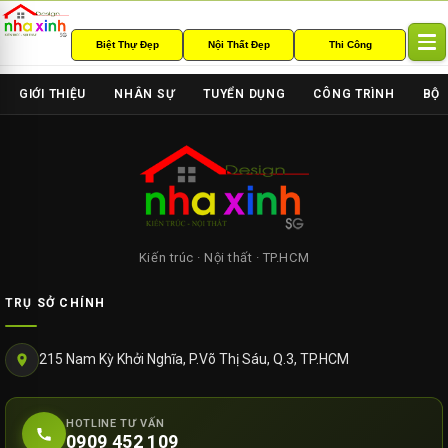
Biệt Thự Đẹp
Nội Thất Đẹp
Thi Công
T
o
g
GIỚI THIỆU
NHÂN SỰ
TUYỂN DỤNG
CÔNG TRÌNH
BỘ 
g
l
e
n
a
v
i
g
Kiến trúc · Nội thất · TP.HCM
a
t
TRỤ SỞ CHÍNH
i
o
n
215 Nam Kỳ Khởi Nghĩa, P.Võ Thị Sáu, Q.3, TP.HCM
HOTLINE TƯ VẤN
0909 452 109