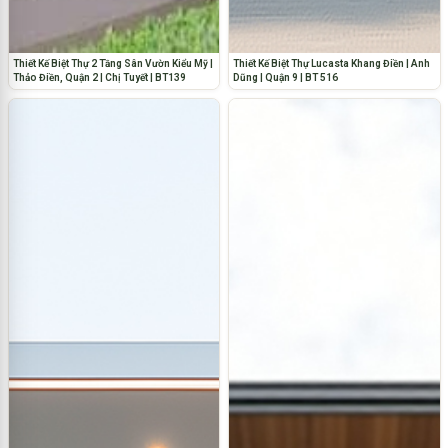
Thiết Kế Biệt Thự 2 Tầng Sân Vườn Kiểu Mỹ |
Thiết Kế Biệt Thự Lucasta Khang Điền | Anh
Thảo Điền, Quận 2 | Chị Tuyết | BT139
Dũng | Quận 9 | BT 516