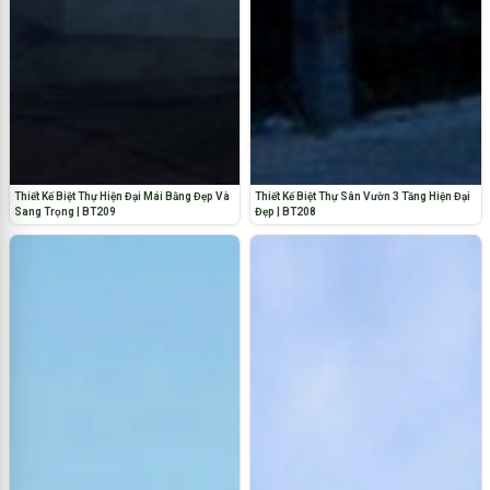
Thiết Kế Biệt Thự Hiện Đại Mái Bằng Đẹp Và
Thiết Kế Biệt Thự Sân Vườn 3 Tầng Hiện Đại
Sang Trọng | BT209
Đẹp | BT208