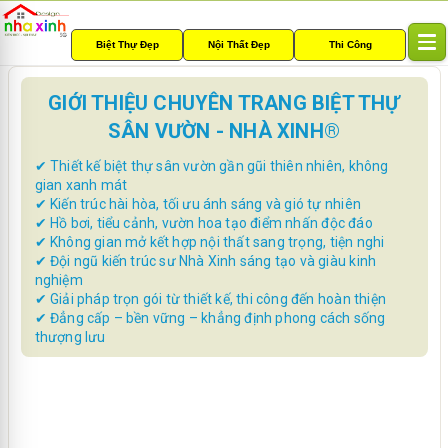
Biệt Thự Đẹp
Nội Thất Đẹp
Thi Công
T
o
g
GIỚI THIỆU CHUYÊN TRANG BIỆT THỰ
g
SÂN VƯỜN - NHÀ XINH®
l
e
✔ Thiết kế biệt thự sân vườn gần gũi thiên nhiên, không
n
gian xanh mát
a
✔ Kiến trúc hài hòa, tối ưu ánh sáng và gió tự nhiên
v
✔ Hồ bơi, tiểu cảnh, vườn hoa tạo điểm nhấn độc đáo
i
✔ Không gian mở kết hợp nội thất sang trọng, tiện nghi
g
✔ Đội ngũ kiến trúc sư Nhà Xinh sáng tạo và giàu kinh
a
nghiệm
t
✔ Giải pháp trọn gói từ thiết kế, thi công đến hoàn thiện
i
✔ Đẳng cấp – bền vững – khẳng định phong cách sống
o
thượng lưu
n