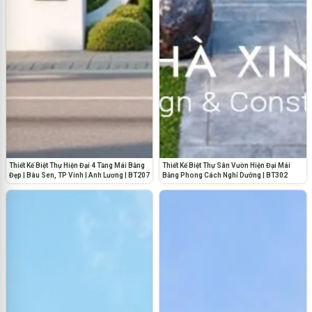
Thiết Kế Biệt Thự Hiện Đại 4 Tầng Mái Bằng
Thiết Kế Biệt Thự Sân Vườn Hiện Đại Mái
Đẹp | Bàu Sen, TP Vinh | Anh Lương | BT207
Bằng Phong Cách Nghỉ Dưỡng | BT302