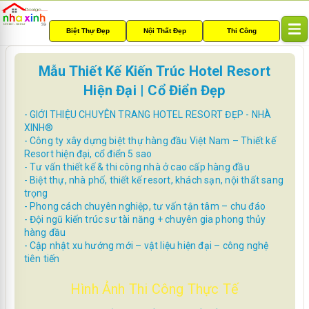
Biệt Thự Đẹp
Nội Thất Đẹp
Thi Công
T
o
g
Mẫu Thiết Kế Kiến Trúc Hotel Resort
g
Hiện Đại | Cổ Điển Đẹp
l
e
- GIỚI THIỆU CHUYÊN TRANG HOTEL RESORT ĐẸP - NHÀ
n
XINH®
a
- Công ty xây dựng biệt thự hàng đầu Việt Nam – Thiết kế
v
Resort hiện đại, cổ điển 5 sao
i
- Tư vấn thiết kế & thi công nhà ở cao cấp hàng đầu
g
- Biệt thự, nhà phố, thiết kế resort, khách sạn, nội thất sang
a
trọng
t
- Phong cách chuyên nghiệp, tư vấn tận tâm – chu đáo
i
- Đội ngũ kiến trúc sư tài năng + chuyên gia phong thủy
o
hàng đầu
n
- Cập nhật xu hướng mới – vật liệu hiện đại – công nghệ
tiên tiến
Hình Ảnh Thi Công Thực Tế