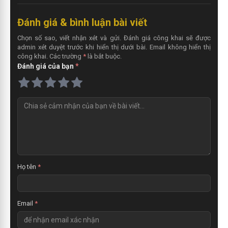
Đánh giá & bình luận bài viết
Chọn số sao, viết nhận xét và gửi. Đánh giá công khai sẽ được
admin xét duyệt trước khi hiển thị dưới bài. Email không hiển thị
công khai. Các trường
*
là bắt buộc.
Đánh giá của bạn
*
N
h
ậ
n
x
é
t
Họ tên
*
Email
*