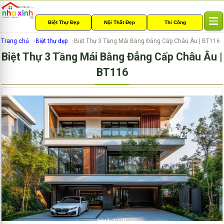
Biệt Thự Đẹp
Nội Thất Đẹp
Thi Công
T
o
Trang chủ
Biệt thự đẹp
Biệt Thự 3 Tầng Mái Bằng Đẳng Cấp Châu Âu | BT116
g
Biệt Thự 3 Tầng Mái Bằng Đẳng Cấp Châu Âu |
g
l
BT116
e
n
a
v
i
g
a
t
i
o
n