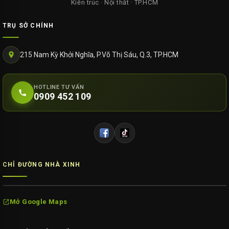
Kiến trúc · Nội thất · TP.HCM
TRỤ SỞ CHÍNH
215 Nam Kỳ Khởi Nghĩa, P.Võ Thị Sáu, Q.3, TP.HCM
HOTLINE TƯ VẤN
0909 452 109
CHỈ ĐƯỜNG NHÀ XINH
Mở Google Maps