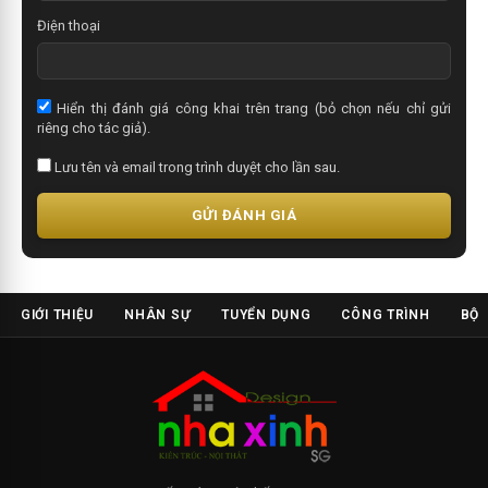
Điện thoại
Hiển thị đánh giá công khai trên trang (bỏ chọn nếu chỉ gửi
riêng cho tác giả).
Lưu tên và email trong trình duyệt cho lần sau.
GỬI ĐÁNH GIÁ
GIỚI THIỆU
NHÂN SỰ
TUYỂN DỤNG
CÔNG TRÌNH
BỘ 