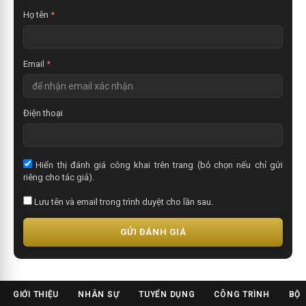
t
Họ tên
*
Email
*
Điện thoại
Hiển thị đánh giá công khai trên trang (bỏ chọn nếu chỉ gửi
riêng cho tác giả).
Lưu tên và email trong trình duyệt cho lần sau.
GỬI ĐÁNH GIÁ
GIỚI THIỆU
NHÂN SỰ
TUYỂN DỤNG
CÔNG TRÌNH
BỘ 