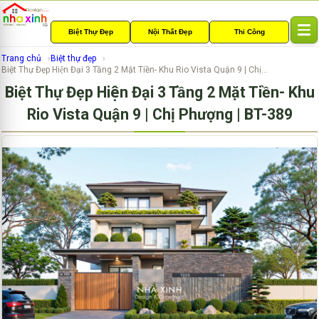
Biệt Thự Đẹp
Nội Thất Đẹp
Thi Công
T
o
Trang chủ
Biệt thự đẹp
g
Biệt Thự Đẹp Hiện Đại 3 Tầng 2 Mặt Tiền- Khu Rio Vista Quận 9 | Chị...
g
Biệt Thự Đẹp Hiện Đại 3 Tầng 2 Mặt Tiền- Khu
l
e
Rio Vista Quận 9 | Chị Phượng | BT-389
n
a
v
i
g
a
t
i
o
n