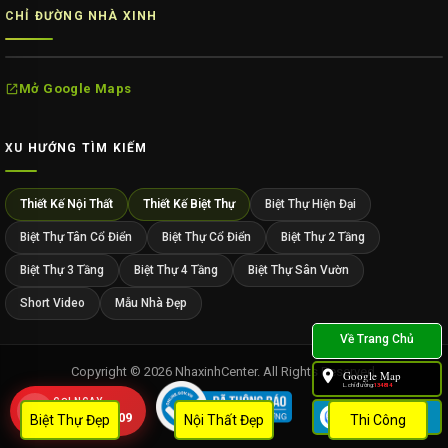
CHỈ ĐƯỜNG NHÀ XINH
Mở Google Maps
XU HƯỚNG TÌM KIẾM
Thiết Kế Nội Thất
Thiết Kế Biệt Thự
Biệt Thự Hiện Đại
Biệt Thự Tân Cổ Điển
Biệt Thự Cổ Điển
Biệt Thự 2 Tầng
Biệt Thự 3 Tầng
Biệt Thự 4 Tầng
Biệt Thự Sân Vườn
Short Video
Mẫu Nhà Đẹp
Copyright © 2026 NhaxinhCenter. All Rights Reserved.
Google Map
L.chỉ đường:
134814
GỌI NGAY
Zalo
0909 452 109
Biệt Thự Đẹp
Nội Thất Đẹp
Thi Công