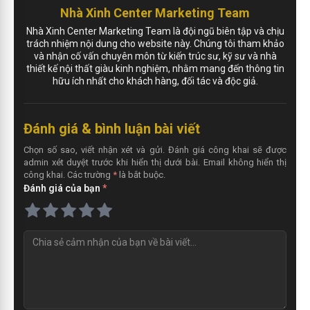
Nhà Xinh Center Marketing Team
Nhà Xinh Center Marketing Team là đội ngũ biên tập và chịu
trách nhiệm nội dung cho website này. Chúng tôi tham khảo
và nhận cố vấn chuyên môn từ kiến trúc sư, kỹ sư và nhà
thiết kế nội thất giàu kinh nghiệm, nhằm mang đến thông tin
hữu ích nhất cho khách hàng, đối tác và độc giả.
Đánh giá & bình luận bài viết
Chọn số sao, viết nhận xét và gửi. Đánh giá công khai sẽ được
admin xét duyệt trước khi hiển thị dưới bài. Email không hiển thị
công khai. Các trường
*
là bắt buộc.
Đánh giá của bạn
*
N
h
ậ
n
x
é