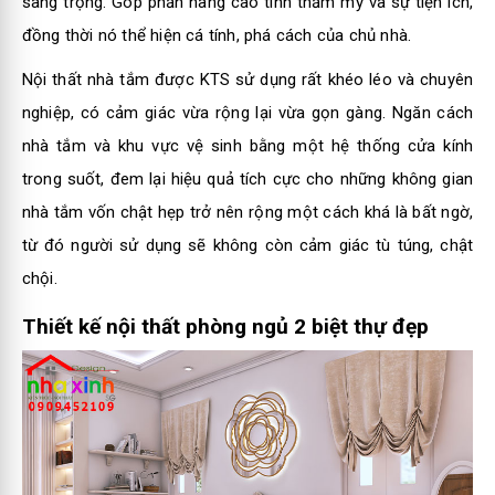
sang trọng. Góp phần nâng cao tính thẩm mỹ và sự tiện ích,
đồng thời nó thể hiện cá tính, phá cách của chủ nhà.
Nội thất nhà tắm được KTS sử dụng rất khéo léo và chuyên
nghiệp, có cảm giác vừa rộng lại vừa gọn gàng. Ngăn cách
nhà tắm và khu vực vệ sinh bằng một hệ thống cửa kính
trong suốt, đem lại hiệu quả tích cực cho những không gian
nhà tắm vốn chật hẹp trở nên rộng một cách khá là bất ngờ,
từ đó người sử dụng sẽ không còn cảm giác tù túng, chật
chội.
Thiết kế nội thất phòng ngủ 2 biệt thự đẹp