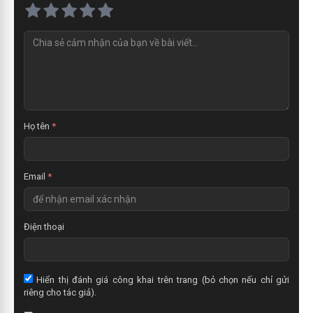
N
h
ậ
n
x
é
t
Họ tên
*
Email
*
Điện thoại
Hiển thị đánh giá công khai trên trang (bỏ chọn nếu chỉ gửi
riêng cho tác giả).