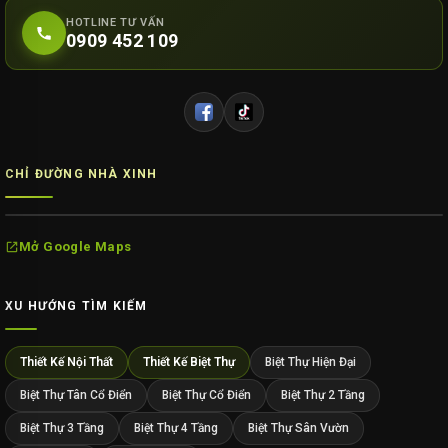
HOTLINE TƯ VẤN
0909 452 109
CHỈ ĐƯỜNG NHÀ XINH
Mở Google Maps
XU HƯỚNG TÌM KIẾM
Thiết Kế Nội Thất
Thiết Kế Biệt Thự
Biệt Thự Hiện Đại
Biệt Thự Tân Cổ Điển
Biệt Thự Cổ Điển
Biệt Thự 2 Tầng
Biệt Thự 3 Tầng
Biệt Thự 4 Tầng
Biệt Thự Sân Vườn