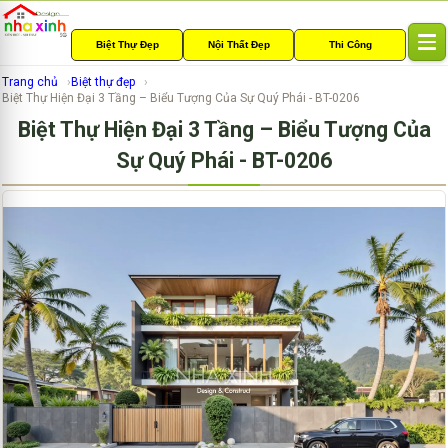
Biệt Thự Đẹp
Nội Thất Đẹp
Thi Công
T
o
Trang chủ
Biệt thự đẹp
g
Biệt Thự Hiện Đại 3 Tầng – Biểu Tượng Của Sự Quý Phái - BT-0206
g
Biệt Thự Hiện Đại 3 Tầng – Biểu Tượng Của
l
e
Sự Quý Phái - BT-0206
n
a
v
i
g
a
t
i
o
n