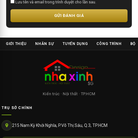
Lưu tên và email trong trình duyệt cho lần sau.
GỬI ĐÁNH GIÁ
GIỚI THIỆU
NHÂN SỰ
TUYỂN DỤNG
CÔNG TRÌNH
BỘ 
Kiến trúc · Nội thất · TP.HCM
TRỤ SỞ CHÍNH
215 Nam Kỳ Khởi Nghĩa, P.Võ Thị Sáu, Q.3, TP.HCM