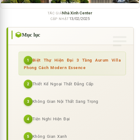
Nhà Xinh Center
TÁC GIẢ
13/02/2025
CẬP NHẬT
Mục lục
Biệt Thự Hiện Đại 3 Tầng Aurum Villa
1
Phong Cách Modern Essence
Thiết Kế Ngoại Thất Đẳng Cấp
2
Không Gian Nội Thất Sang Trọng
3
Tiện Nghi Hiện Đại
4
Không Gian Xanh
5