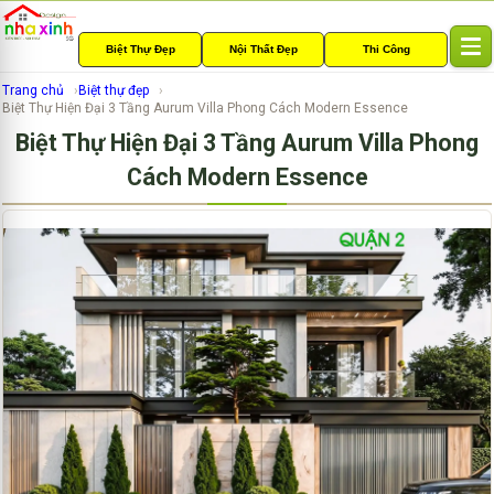
Biệt Thự Đẹp
Nội Thất Đẹp
Thi Công
T
o
Trang chủ
Biệt thự đẹp
g
Biệt Thự Hiện Đại 3 Tầng Aurum Villa Phong Cách Modern Essence
g
Biệt Thự Hiện Đại 3 Tầng Aurum Villa Phong
l
e
Cách Modern Essence
n
a
v
i
g
a
t
i
o
n