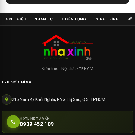
GIỚI THIỆU
NHÂN SỰ
TUYỂN DỤNG
CÔNG TRÌNH
BỘ 
Kiến trúc · Nội thất · TP.HCM
TRỤ SỞ CHÍNH
215 Nam Kỳ Khởi Nghĩa, P.Võ Thị Sáu, Q.3, TP.HCM
HOTLINE TƯ VẤN
0909 452 109