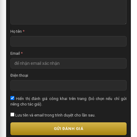
ậ
n
x
é
t
Họ tên
*
Email
*
Điện thoại
Hiển thị đánh giá công khai trên trang (bỏ chọn nếu chỉ gửi
riêng cho tác giả).
Lưu tên và email trong trình duyệt cho lần sau.
GỬI ĐÁNH GIÁ