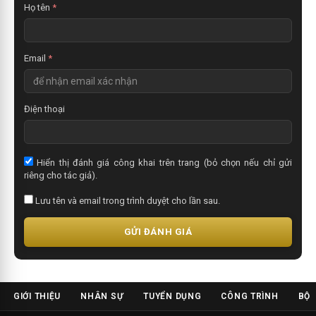
t
Họ tên
*
Email
*
Điện thoại
Hiển thị đánh giá công khai trên trang (bỏ chọn nếu chỉ gửi
riêng cho tác giả).
Lưu tên và email trong trình duyệt cho lần sau.
GỬI ĐÁNH GIÁ
GIỚI THIỆU
NHÂN SỰ
TUYỂN DỤNG
CÔNG TRÌNH
BỘ 