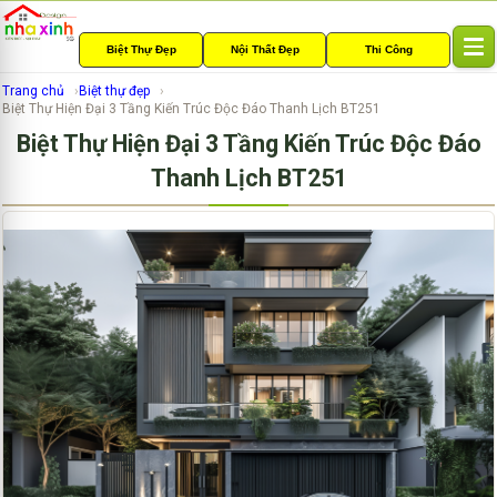
Biệt Thự Đẹp
Nội Thất Đẹp
Thi Công
T
o
Trang chủ
Biệt thự đẹp
g
Biệt Thự Hiện Đại 3 Tầng Kiến Trúc Độc Đáo Thanh Lịch BT251
g
Biệt Thự Hiện Đại 3 Tầng Kiến Trúc Độc Đáo
l
e
Thanh Lịch BT251
n
a
v
i
g
a
t
i
o
n