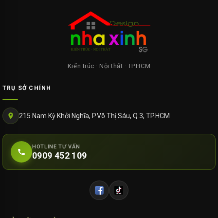
Kiến trúc · Nội thất · TP.HCM
TRỤ SỞ CHÍNH
215 Nam Kỳ Khởi Nghĩa, P.Võ Thị Sáu, Q.3, TP.HCM
HOTLINE TƯ VẤN
0909 452 109