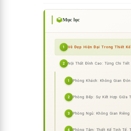
Mục lục
Vẻ Đẹp Hiện Đại Trong Thiết Kế
1
Nội Thất Đỉnh Cao: Từng Chi Tiế
2
Phòng Khách: Không Gian Đón
1
Phòng Bếp: Sự Kết Hợp Giữa T
2
Phòng Ngủ: Không Gian Riêng 
3
Phòng Tắm: Thiết Kế Tinh Tế, 
4