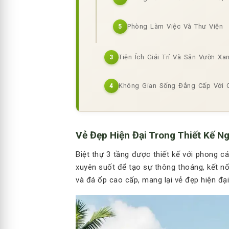
Phòng Làm Việc Và Thư Viện
5
Tiện Ích Giải Trí Và Sân Vườn Xa
3
Không Gian Sống Đẳng Cấp Với C
4
Vẻ Đẹp Hiện Đại Trong Thiết Kế Ng
Biệt thự 3 tầng được thiết kế với phong c
xuyên suốt để tạo sự thông thoáng, kết nố
và đá ốp cao cấp, mang lại vẻ đẹp hiện đạ