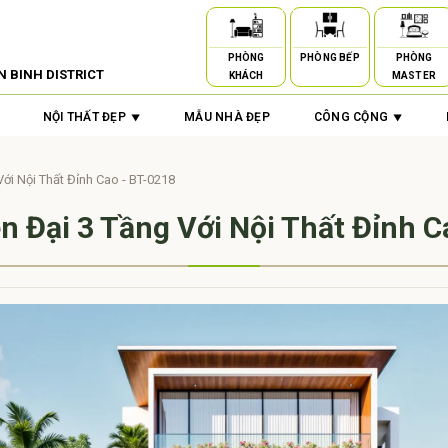
PHÒNG
PHÒNG BẾP
PHÒNG
N BINH DISTRICT
KHÁCH
MASTER
NỘI THẤT ĐẸP
MẪU NHÀ ĐẸP
CÔNG CỘNG
Với Nội Thất Đỉnh Cao - BT-0218
ện Đại 3 Tầng Với Nội Thất Đỉnh C