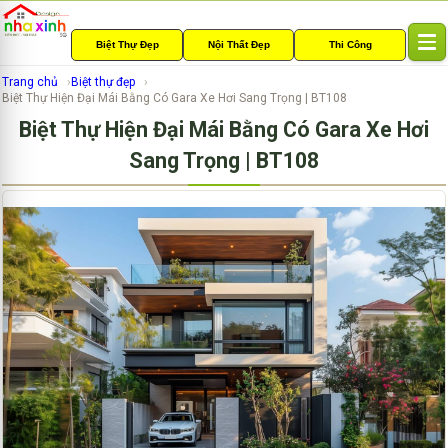
Biệt Thự Đẹp
Nội Thất Đẹp
Thi Công
T
o
Trang chủ
Biệt thự đẹp
g
Biệt Thự Hiện Đại Mái Bằng Có Gara Xe Hơi Sang Trọng | BT108
g
Biệt Thự Hiện Đại Mái Bằng Có Gara Xe Hơi
l
e
Sang Trọng | BT108
n
a
v
i
g
a
t
i
o
n