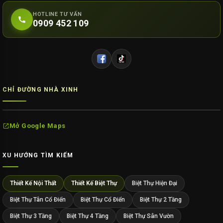
HOTLINE TƯ VẤN
0909 452 109
CHỈ ĐƯỜNG NHÀ XINH
Mở Google Maps
XU HƯỚNG TÌM KIẾM
Thiết Kế Nội Thất
Thiết Kế Biệt Thự
Biệt Thự Hiện Đại
Biệt Thự Tân Cổ Điển
Biệt Thự Cổ Điển
Biệt Thự 2 Tầng
Biệt Thự 3 Tầng
Biệt Thự 4 Tầng
Biệt Thự Sân Vườn