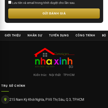
Lưu tên và email trong trình duyệt cho lần sau.
GỬI ĐÁNH GIÁ
GIỚI THIỆU
NHÂN SỰ
TUYỂN DỤNG
CÔNG TRÌNH
BỘ 
Kiến trúc · Nội thất · TP.HCM
TRỤ SỞ CHÍNH
215 Nam Kỳ Khởi Nghĩa, P.Võ Thị Sáu, Q.3, TP.HCM