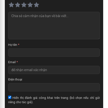
N
h
ậ
n
x
é
t
Họ tên
*
Email
*
Điện thoại
Hiển thị đánh giá công khai trên trang (bỏ chọn nếu chỉ gửi
riêng cho tác giả).