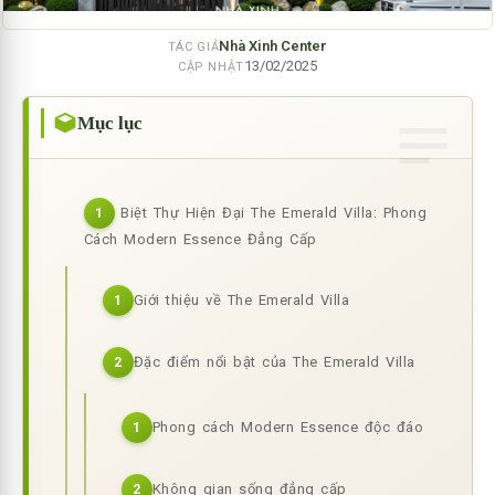
Nhà Xinh Center
TÁC GIẢ
13/02/2025
CẬP NHẬT
Mục lục
Biệt Thự Hiện Đại The Emerald Villa: Phong
1
Cách Modern Essence Đẳng Cấp
Giới thiệu về The Emerald Villa
1
Đặc điểm nổi bật của The Emerald Villa
2
Phong cách Modern Essence độc đáo
1
Không gian sống đẳng cấp
2