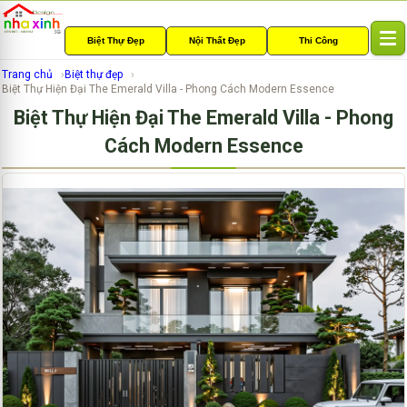
Biệt Thự Đẹp
Nội Thất Đẹp
Thi Công
T
o
Trang chủ
Biệt thự đẹp
g
Biệt Thự Hiện Đại The Emerald Villa - Phong Cách Modern Essence
g
Biệt Thự Hiện Đại The Emerald Villa - Phong
l
e
Cách Modern Essence
n
a
v
i
g
a
t
i
o
n