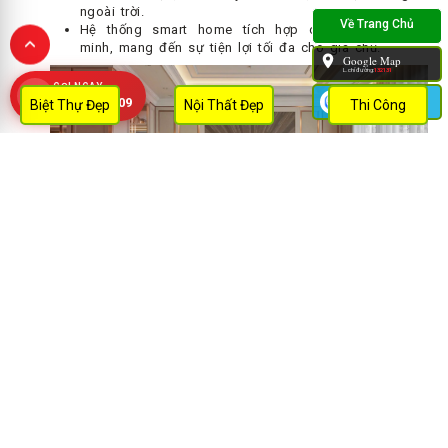
ngoài trời.
Hệ thống smart home tích hợp công nghệ thông
minh, mang đến sự tiện lợi tối đa cho gia chủ.
Google Map
L.chỉ đường:
132131
GỌI NGAY
Zalo
0909 452 109
Biệt Thự Đẹp
Nội Thất Đẹp
Thi Công