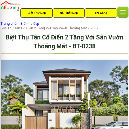
Biệt Thự Đẹp
Nội Thất Đẹp
Thi Công
T
o
Trang chủ
Biệt thự đẹp
g
Biệt Thự Tân Cổ Điển 2 Tầng Với Sân Vườn Thoáng Mát - BT-0238
g
Biệt Thự Tân Cổ Điển 2 Tầng Với Sân Vườn
l
e
Thoáng Mát - BT-0238
n
a
v
i
g
a
t
i
o
n