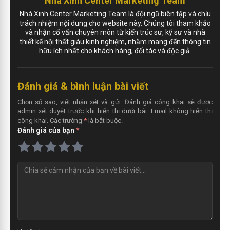
Nhà Xinh Center Marketing Team
Nhà Xinh Center Marketing Team là đội ngũ biên tập và chịu
trách nhiệm nội dung cho website này. Chúng tôi tham khảo
và nhận cố vấn chuyên môn từ kiến trúc sư, kỹ sư và nhà
thiết kế nội thất giàu kinh nghiệm, nhằm mang đến thông tin
hữu ích nhất cho khách hàng, đối tác và độc giả.
Đánh giá & bình luận bài viết
Chọn số sao, viết nhận xét và gửi. Đánh giá công khai sẽ được
admin xét duyệt trước khi hiển thị dưới bài. Email không hiển thị
công khai. Các trường
*
là bắt buộc.
Đánh giá của bạn
*
N
h
ậ
n
x
é
t