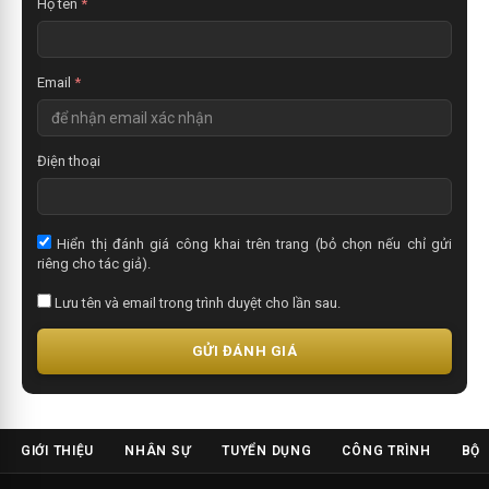
Họ tên
*
Email
*
Điện thoại
Hiển thị đánh giá công khai trên trang (bỏ chọn nếu chỉ gửi
riêng cho tác giả).
Lưu tên và email trong trình duyệt cho lần sau.
GỬI ĐÁNH GIÁ
GIỚI THIỆU
NHÂN SỰ
TUYỂN DỤNG
CÔNG TRÌNH
BỘ 