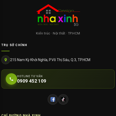
Kiến trúc · Nội thất · TP.HCM
TRỤ SỞ CHÍNH
215 Nam Kỳ Khởi Nghĩa, P.Võ Thị Sáu, Q.3, TP.HCM
HOTLINE TƯ VẤN
0909 452 109
CHỈ ĐƯỜNG NHÀ XINH