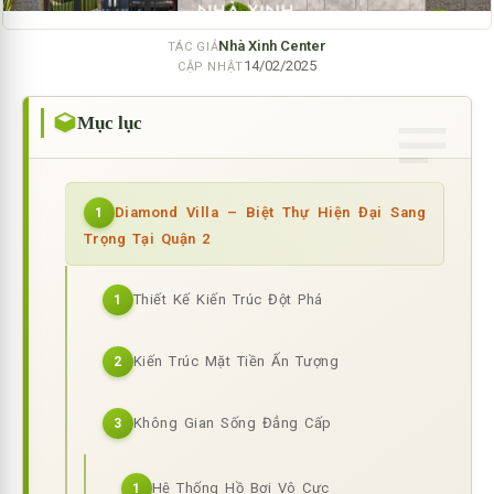
Nhà Xinh Center
TÁC GIẢ
14/02/2025
CẬP NHẬT
Mục lục
Diamond Villa – Biệt Thự Hiện Đại Sang
1
Trọng Tại Quận 2
Thiết Kế Kiến Trúc Đột Phá
1
Kiến Trúc Mặt Tiền Ấn Tượng
2
Không Gian Sống Đẳng Cấp
3
Hệ Thống Hồ Bơi Vô Cực
1