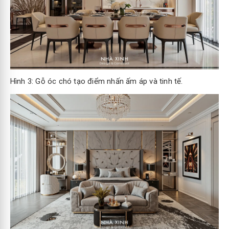
Hình 3: Gỗ óc chó tạo điểm nhấn ấm áp và tinh tế.