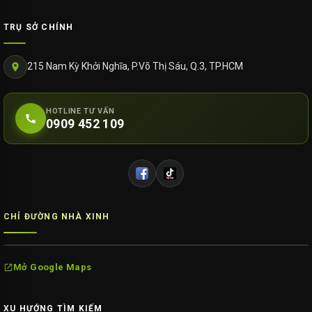
TRỤ SỞ CHÍNH
215 Nam Kỳ Khởi Nghĩa, P.Võ Thị Sáu, Q.3, TP.HCM
HOTLINE TƯ VẤN
0909 452 109
CHỈ ĐƯỜNG NHÀ XINH
Mở Google Maps
XU HƯỚNG TÌM KIẾM