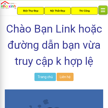
Biệt Thự Đẹp
Nội Thất Đẹp
Thi Công
T
o
g
Chào Bạn Link hoặc
g
l
e
đường dẫn bạn vừa
n
a
v
i
truy cập k hợp lệ
g
a
t
i
Trang chủ
Liên hệ
o
n