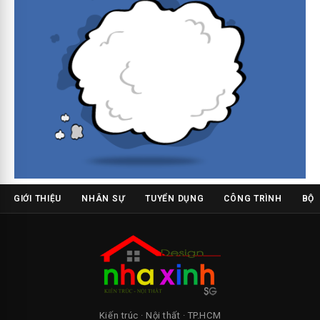
GIỚI THIỆU
NHÂN SỰ
TUYỂN DỤNG
CÔNG TRÌNH
BỘ 
Kiến trúc · Nội thất · TP.HCM