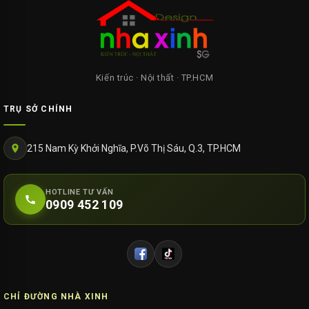
Kiến trúc · Nội thất · TP.HCM
TRỤ SỞ CHÍNH
215 Nam Kỳ Khởi Nghĩa, P.Võ Thị Sáu, Q.3, TP.HCM
HOTLINE TƯ VẤN
0909 452 109
CHỈ ĐƯỜNG NHÀ XINH