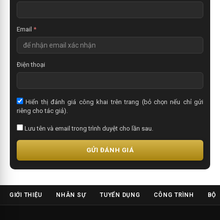
Email
*
Điện thoại
Hiển thị đánh giá công khai trên trang (bỏ chọn nếu chỉ gửi
riêng cho tác giả).
Lưu tên và email trong trình duyệt cho lần sau.
GỬI ĐÁNH GIÁ
GIỚI THIỆU
NHÂN SỰ
TUYỂN DỤNG
CÔNG TRÌNH
BỘ 