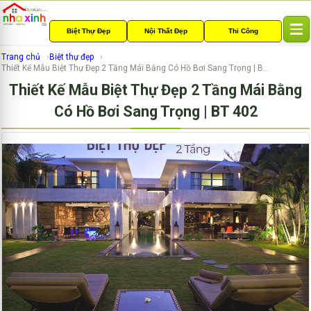
Biệt Thự Đẹp
Nội Thất Đẹp
Thi Công
T
o
Trang chủ
Biệt thự đẹp
g
Thiết Kế Mẫu Biệt Thự Đẹp 2 Tầng Mái Bằng Có Hồ Bơi Sang Trọng | B...
g
Thiết Kế Mẫu Biệt Thự Đẹp 2 Tầng Mái Bằng
l
e
Có Hồ Bơi Sang Trọng | BT 402
n
a
v
i
g
a
t
i
o
n