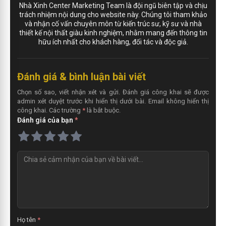
Nhà Xinh Center Marketing Team là đội ngũ biên tập và chịu
trách nhiệm nội dung cho website này. Chúng tôi tham khảo
và nhận cố vấn chuyên môn từ kiến trúc sư, kỹ sư và nhà
thiết kế nội thất giàu kinh nghiệm, nhằm mang đến thông tin
hữu ích nhất cho khách hàng, đối tác và độc giả.
Đánh giá & bình luận bài viết
Chọn số sao, viết nhận xét và gửi. Đánh giá công khai sẽ được
admin xét duyệt trước khi hiển thị dưới bài. Email không hiển thị
công khai. Các trường
*
là bắt buộc.
Đánh giá của bạn
*
N
h
ậ
n
x
é
t
Họ tên
*