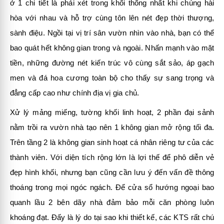
ở 1 chi tiết là phải xét trong khối thống nhất khi chúng hài
hòa với nhau và hỗ trợ cùng tôn lên nét đẹp thời thượng,
sành điệu. Ngồi tại vị trí sân vườn nhìn vào nhà, bạn có thể
bao quát hết không gian trong và ngoài. Nhấn mạnh vào mặt
tiền, những đường nét kiến trúc vô cùng sắt sảo, áp gạch
men và đá hoa cương toàn bộ cho thấy sự sang trọng và
đẳng cấp cao như chính địa vị gia chủ.
Xử lý mảng miếng, tường khối linh hoạt, 2 phần đại sảnh
nằm trồi ra vườn nhà tạo nên 1 không gian mở rộng tối đa.
Trên tầng 2 là không gian sinh hoạt cá nhân riêng tư của các
thành viên. Với diện tích rộng lớn là lợi thế để phô diễn vẻ
đẹp hình khối, nhưng bạn cũng cần lưu ý đến vấn đề thông
thoáng trong mọi ngóc ngách. Để cửa sổ hướng ngoại bao
quanh lầu 2 bên dãy nhà đảm bảo mỗi căn phòng luôn
khoáng đạt. Đấy là lý do tại sao khi thiết kế, các KTS rất chú