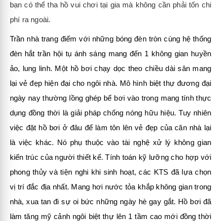
bạn có thể tha hồ vui chơi tại gia mà không cần phải tốn chi
phí ra ngoài.
Trần nhà trang điểm với những bóng đèn tròn cùng hệ thống
đèn hắt trần hội tụ ánh sáng mang đến 1 không gian huyền
ảo, lung linh. Một hồ bơi chạy dọc theo chiều dài sân mang
lại vẻ đẹp hiện đại cho ngôi nhà. Mô hình biệt thự đương đại
ngày nay thường lồng ghép bể bơi vào trong mang tính thực
dụng đồng thời là giải pháp chống nóng hữu hiệu. Tuy nhiên
việc đặt hồ bơi ở đâu để làm tôn lên vẻ đẹp của căn nhà lại
là việc khác. Nó phụ thuộc vào tài nghệ xử lý không gian
kiến trúc của người thiết kế. Tính toán kỹ lưỡng cho hợp với
phong thủy và tiện nghi khi sinh hoạt, các KTS đã lựa chọn
vị trí đắc địa nhất. Mang hơi nước tỏa khắp không gian trong
nhà, xua tan đi sự oi bức những ngày hè gay gắt. Hồ bơi đã
làm tăng mỹ cảnh ngôi biệt thự lên 1 tầm cao mới đồng thời