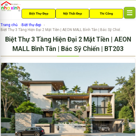
Biệt Thự Đẹp
Nội Thất Đẹp
Thi Công
T
o
Trang chủ
Biệt thự đẹp
g
Biệt Thự 3 Tầng Hiện Đại 2 Mặt Tiền | AEON MALL Bình Tân | Bác Sỹ Chiế...
g
Biệt Thự 3 Tầng Hiện Đại 2 Mặt Tiền | AEON
l
e
MALL Bình Tân | Bác Sỹ Chiến | BT203
n
a
v
i
g
a
t
i
o
n