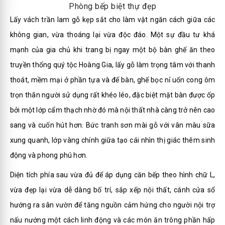
Phòng bếp biệt thự đẹp
Lấy vách trần lam gỗ kẹp sắt cho làm vật ngăn cách giữa các
không gian, vừa thoáng lại vừa độc đáo. Một sự đầu tư khá
mạnh của gia chủ khi trang bị ngay một bộ bàn ghế ăn theo
truyền thống quý tộc Hoàng Gia, lấy gỗ làm trọng tâm với thanh
thoát, mềm mại ở phần tựa và đế bàn, ghế bọc nỉ uốn cong ôm
trọn thân người sử dụng rất khéo léo, đặc biệt mặt bàn được ốp
bởi một lớp cẩm thạch nhờ đó mà
nội thất nhà
càng trở nên cao
sang và cuốn hút hơn. Bức tranh sơn mài gỗ với vân màu sữa
xung quanh, lớp vàng chính giữa tạo cái nhìn thị giác thêm sinh
động và phong phú hơn.
Diện tích phía sau vừa đủ để áp dụng căn bếp theo hình chữ L,
vừa đẹp lại vừa dễ dàng bố trí, sắp xếp nội thất, cánh cửa sổ
hướng ra sân vườn để tăng nguồn cảm hứng cho người nội trợ
nấu nướng một cách linh động và các món ăn trông phần hấp