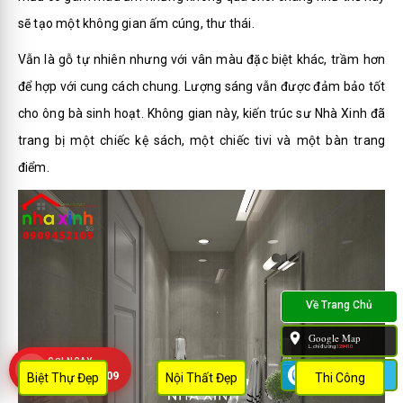
sẽ tạo một không gian ấm cúng, thư thái.
Vẫn là gỗ tự nhiên nhưng với vân màu đặc biệt khác, trầm hơn
để hợp với cung cách chung. Lượng sáng vẫn được đảm bảo tốt
cho ông bà sinh hoạt. Không gian này, kiến trúc sư
Nhà Xinh
đã
trang bị một chiếc kệ sách, một chiếc tivi và một bàn trang
điểm.
Google Map
L.chỉ đường:
129410
GỌI NGAY
Zalo
0909 452 109
Biệt Thự Đẹp
Nội Thất Đẹp
Thi Công