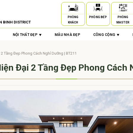
PHÒNG
PHÒNG BẾP
PHÒNG
N BINH DISTRICT
KHÁCH
MASTER
NỘI THẤT ĐẸP
MẪU NHÀ ĐẸP
CÔNG CỘNG
ại 2 Tầng Đẹp Phong Cách Nghỉ Dưỡng | BT211
 Hiện Đại 2 Tầng Đẹp Phong Cách 