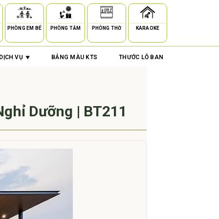
PHÒNG EM BÉ
PHÒNG TẮM
PHÒNG THỜ
KARAOKE
DỊCH VỤ
BẢNG MÀU KTS
THƯỚC LỖ BAN
Nghỉ Dưỡng | BT211