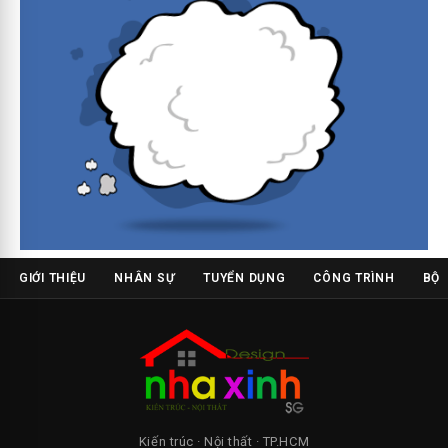
GIỚI THIỆU
NHÂN SỰ
TUYỂN DỤNG
CÔNG TRÌNH
BỘ 
Kiến trúc · Nội thất · TP.HCM