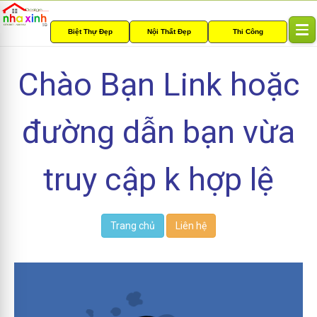
Biệt Thự Đẹp
Nội Thất Đẹp
Thi Công
T
o
g
Chào Bạn Link hoặc
g
l
e
đường dẫn bạn vừa
n
a
v
i
truy cập k hợp lệ
g
a
t
i
Trang chủ
Liên hệ
o
n