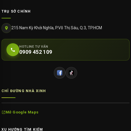
TRỤ SỞ CHÍNH
215 Nam Kỳ Khởi Nghĩa, P.Võ Thị Sáu, Q.3, TP.HCM
HOTLINE TƯ VẤN
0909 452 109
CHỈ ĐƯỜNG NHÀ XINH
Mở Google Maps
XU HƯỚNG TÌM KIẾM