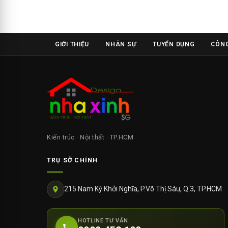
GIỚI THIỆU
NHÂN SỰ
TUYỂN DỤNG
CÔNG
Kiến trúc · Nội thất · TP.HCM
TRỤ SỞ CHÍNH
215 Nam Kỳ Khởi Nghĩa, P.Võ Thị Sáu, Q.3, TP.HCM
HOTLINE TƯ VẤN