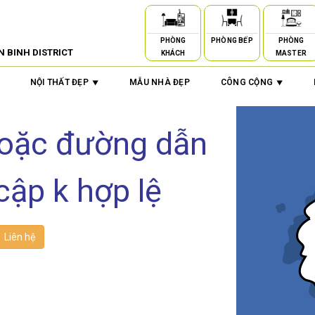
PHÒNG
PHÒNG BẾP
PHÒNG
N BINH DISTRICT
KHÁCH
MASTER
NỘI THẤT ĐẸP
MẪU NHÀ ĐẸP
CÔNG CỘNG
hoặc đường dẫn
cập k hợp lệ
Liên hệ