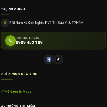
TRỤ SỞ CHÍNH
215 Nam Kỳ Khởi Nghĩa, P.Võ Thị Sáu, Q.3, TP.HCM
HOTLINE TƯ VẤN
0909 452 109
CHỈ ĐƯỜNG NHÀ XINH
Mở Google Maps
XU HƯỚNG TÌM KIẾM