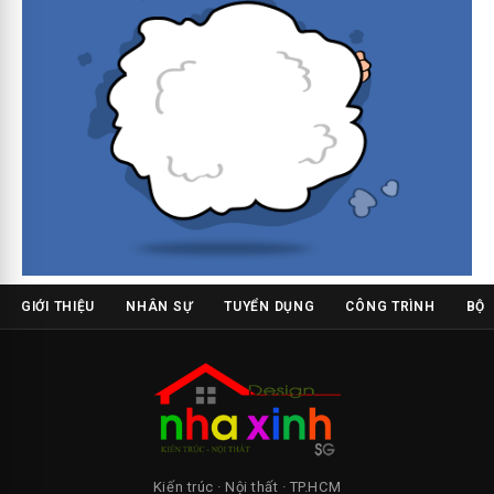
GIỚI THIỆU
NHÂN SỰ
TUYỂN DỤNG
CÔNG TRÌNH
BỘ 
Kiến trúc · Nội thất · TP.HCM