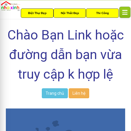
Biệt Thự Đẹp
Nội Thất Đẹp
Thi Công
T
o
g
Chào Bạn Link hoặc
g
l
e
đường dẫn bạn vừa
n
a
v
i
truy cập k hợp lệ
g
a
t
i
Trang chủ
Liên hệ
o
n