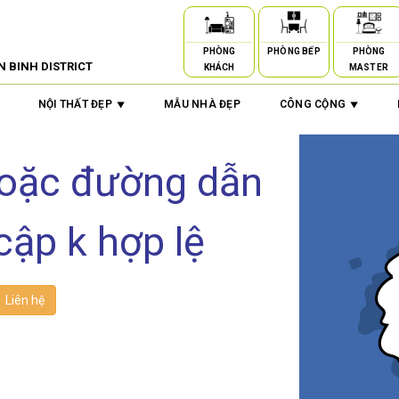
PHÒNG
PHÒNG BẾP
PHÒNG
N BINH DISTRICT
KHÁCH
MASTER
NỘI THẤT ĐẸP
MẪU NHÀ ĐẸP
CÔNG CỘNG
hoặc đường dẫn
cập k hợp lệ
Liên hệ