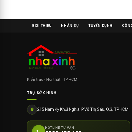
GIỚI THIỆU
NHÂN SỰ
TUYỂN DỤNG
CÔNG
Kiến trúc · Nội thất · TP.HCM
TRỤ SỞ CHÍNH
215 Nam Kỳ Khởi Nghĩa, P.Võ Thị Sáu, Q.3, TP.HCM
HOTLINE TƯ VẤN