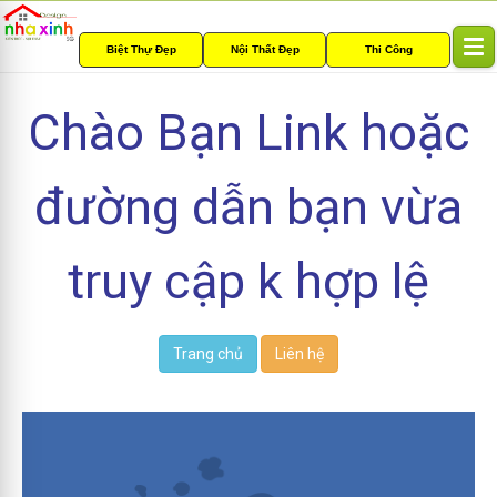
Biệt Thự Đẹp
Nội Thất Đẹp
Thi Công
T
o
g
Chào Bạn Link hoặc
g
l
e
đường dẫn bạn vừa
n
a
v
i
truy cập k hợp lệ
g
a
t
i
Trang chủ
Liên hệ
o
n