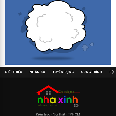
GIỚI THIỆU
NHÂN SỰ
TUYỂN DỤNG
CÔNG TRÌNH
BỘ 
Kiến trúc · Nội thất · TP.HCM