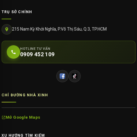
TRỤ SỞ CHÍNH
215 Nam Kỳ Khởi Nghĩa, P.Võ Thị Sáu, Q.3, TP.HCM
HOTLINE TƯ VẤN
0909 452 109
CHỈ ĐƯỜNG NHÀ XINH
Mở Google Maps
XU HƯỚNG TÌM KIẾM