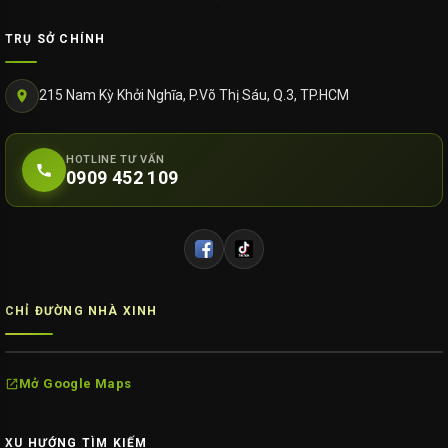
TRỤ SỞ CHÍNH
215 Nam Kỳ Khởi Nghĩa, P.Võ Thị Sáu, Q.3, TP.HCM
HOTLINE TƯ VẤN
0909 452 109
CHỈ ĐƯỜNG NHÀ XINH
Mở Google Maps
XU HƯỚNG TÌM KIẾM