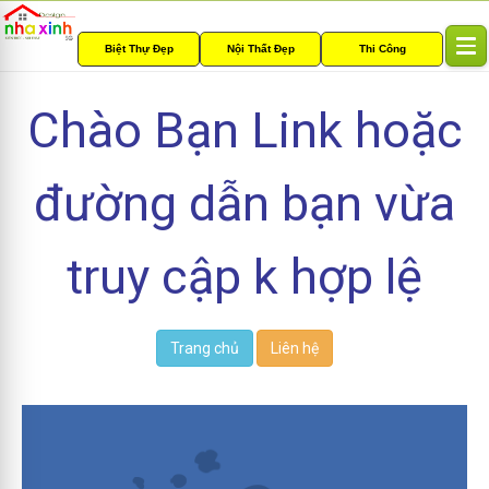
Biệt Thự Đẹp
Nội Thất Đẹp
Thi Công
T
o
g
Chào Bạn Link hoặc
g
l
e
đường dẫn bạn vừa
n
a
v
i
truy cập k hợp lệ
g
a
t
i
Trang chủ
Liên hệ
o
n