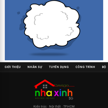
GIỚI THIỆU
NHÂN SỰ
TUYỂN DỤNG
CÔNG TRÌNH
BỘ 
Kiến trúc · Nội thất · TP.HCM