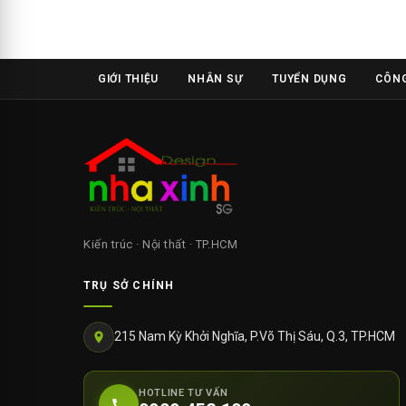
GIỚI THIỆU
NHÂN SỰ
TUYỂN DỤNG
CÔNG
Kiến trúc · Nội thất · TP.HCM
TRỤ SỞ CHÍNH
215 Nam Kỳ Khởi Nghĩa, P.Võ Thị Sáu, Q.3, TP.HCM
HOTLINE TƯ VẤN