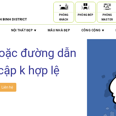
PHÒNG
PHÒNG BẾP
PHÒNG
N BINH DISTRICT
KHÁCH
MASTER
NỘI THẤT ĐẸP
MẪU NHÀ ĐẸP
CÔNG CỘNG
hoặc đường dẫn
cập k hợp lệ
Liên hệ