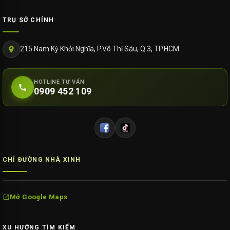
TRỤ SỞ CHÍNH
215 Nam Kỳ Khởi Nghĩa, P.Võ Thị Sáu, Q.3, TP.HCM
HOTLINE TƯ VẤN
0909 452 109
CHỈ ĐƯỜNG NHÀ XINH
Mở Google Maps
XU HƯỚNG TÌM KIẾM