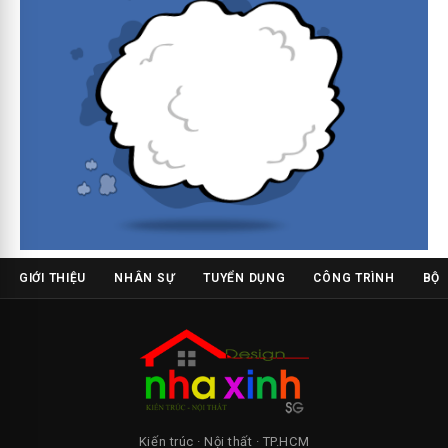
GIỚI THIỆU
NHÂN SỰ
TUYỂN DỤNG
CÔNG TRÌNH
BỘ 
Kiến trúc · Nội thất · TP.HCM