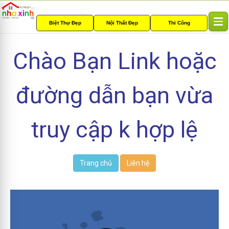
Biệt Thự Đẹp
Nội Thất Đẹp
Thi Công
T
o
g
Chào Bạn Link hoặc
g
l
e
đường dẫn bạn vừa
n
a
v
i
truy cập k hợp lệ
g
a
t
i
Trang chủ
Liên hệ
o
n