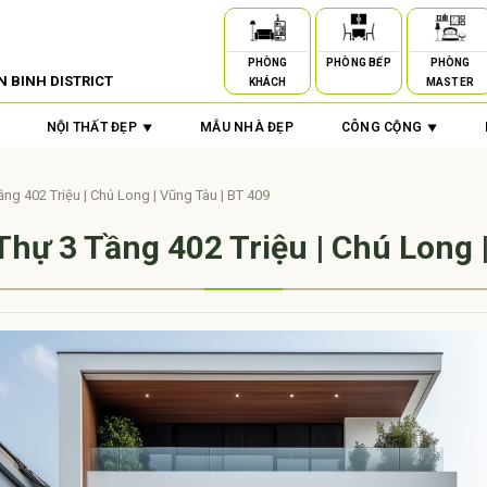
PHÒNG
PHÒNG BẾP
PHÒNG
N BINH DISTRICT
KHÁCH
MASTER
NỘI THẤT ĐẸP
MẪU NHÀ ĐẸP
CÔNG CỘNG
ầng 402 Triệu | Chú Long | Vũng Tàu | BT 409
Thự 3 Tầng 402 Triệu | Chú Long 