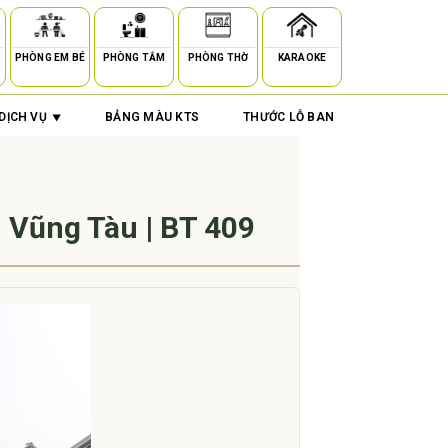
PHÒNG EM BÉ
PHÒNG TẮM
PHÒNG THỜ
KARAOKE
DỊCH VỤ
BẢNG MÀU KTS
THƯỚC LỖ BAN
| Vũng Tàu | BT 409