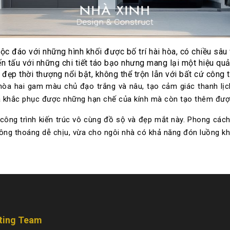
ộc đáo với những hình khối được bố trí hài hòa, có chiều sâu
biến tấu với những chi tiết táo bạo nhưng mang lại một hiệu 
đẹp thời thượng nổi bật, không thể trộn lẫn với bất cứ công t
 hòa hai gam màu chủ đạo trắng và nâu, tạo cảm giác thanh lịch
ã khắc phục được những hạn chế của kính mà còn tạo thêm được
công trình kiến trúc vô cùng đồ sộ và đẹp mắt này. Phong cách
hông thoáng dễ chịu, vừa cho ngôi nhà có khả năng đón luồng k
ting Team