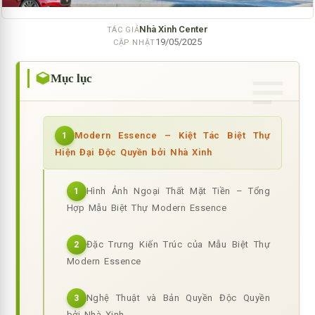
Nhà Xinh Center
TÁC GIẢ
19/05/2025
CẬP NHẬT
Mục lục
Modern Essence – Kiệt Tác Biệt Thự
1
Hiện Đại Độc Quyền bởi Nhà Xinh
Hình Ảnh Ngoại Thất Mặt Tiền – Tổng
1
Hợp Mẫu Biệt Thự Modern Essence
Đặc Trưng Kiến Trúc của Mẫu Biệt Thự
2
Modern Essence
Nghệ Thuật và Bản Quyền Độc Quyền
3
bởi Nhà Xinh