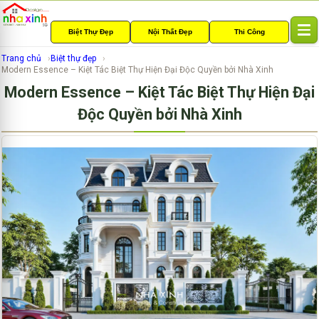
Biệt Thự Đẹp
Nội Thất Đẹp
Thi Công
T
o
Trang chủ
Biệt thự đẹp
g
Modern Essence – Kiệt Tác Biệt Thự Hiện Đại Độc Quyền bởi Nhà Xinh
g
Modern Essence – Kiệt Tác Biệt Thự Hiện Đại
l
e
Độc Quyền bởi Nhà Xinh
n
a
v
i
g
a
t
i
o
n