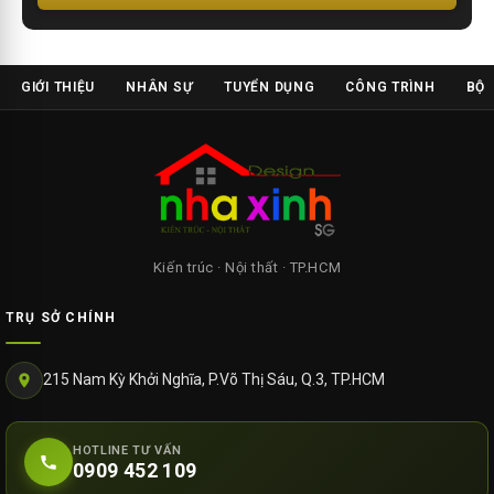
GIỚI THIỆU
NHÂN SỰ
TUYỂN DỤNG
CÔNG TRÌNH
BỘ 
Kiến trúc · Nội thất · TP.HCM
TRỤ SỞ CHÍNH
215 Nam Kỳ Khởi Nghĩa, P.Võ Thị Sáu, Q.3, TP.HCM
HOTLINE TƯ VẤN
0909 452 109