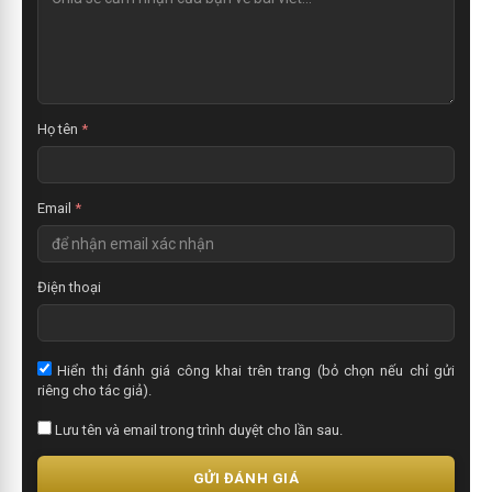
h
ậ
n
x
é
t
Họ tên
*
Email
*
Điện thoại
Hiển thị đánh giá công khai trên trang (bỏ chọn nếu chỉ gửi
riêng cho tác giả).
Lưu tên và email trong trình duyệt cho lần sau.
GỬI ĐÁNH GIÁ