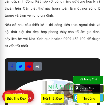
gần gũi, sinh động. Kết hợp với công năng sử dụng hợp lý và
thuận tiện. Căn biệt thự này hoàn toàn là một nơi sống lý
tưởng và trọn vẹn cho gia đình.
Nếu có nhu cầu thiết kế – thi công kiến trúc ngoại thất và
nội thất biệt thự đẹp, hợp phong thủy cho tổ ấm gia đình,
hãy liên hệ với Nhà Xinh qua hotline 0909 452 109 để được
tư vấn tốt nhất.
Google Map
L.chỉ đường:
134237
GỌI NGAY
Zalo
0909 452 109
Biệt Thự Đẹp
Nội Thất Đẹp
Thi Công