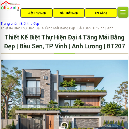
Biệt Thự Đẹp
Nội Thất Đẹp
Thi Công
T
o
Trang chủ
Biệt thự đẹp
g
Thiết Kế Biệt Thự Hiện Đại 4 Tầng Mái Bằng Đẹp | Bàu Sen, TP Vinh | Anh...
g
Thiết Kế Biệt Thự Hiện Đại 4 Tầng Mái Bằng
l
e
Đẹp | Bàu Sen, TP Vinh | Anh Lương | BT207
n
a
v
i
g
a
t
i
o
n