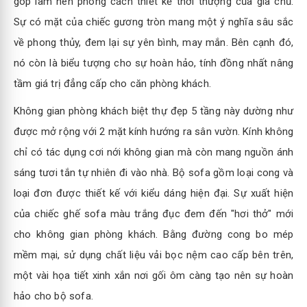
góp làm nên phong cách thiết kế thời thượng của gia chủ.
Sự có mặt của chiếc gương tròn mang một ý nghĩa sâu sắc
về phong thủy, đem lại sự yên bình, may mắn. Bên cạnh đó,
nó còn là biểu tượng cho sự hoàn hảo, tính đồng nhất nâng
tầm giá trị đẳng cấp cho căn phòng khách.
Không gian phòng khách biệt thự đẹp 5 tầng này dường như
được mở rộng với 2 mặt kính hướng ra sân vườn. Kính không
chỉ có tác dụng cơi nới không gian mà còn mang nguồn ánh
sáng tươi tắn tự nhiên đi vào nhà. Bộ sofa gồm loại cong và
loại đơn được thiết kế với kiểu dáng hiện đại. Sự xuất hiện
của chiếc ghế sofa màu trắng đục đem đến "hơi thở" mới
cho không gian phòng khách. Bằng đường cong bo mép
mềm mại, sử dụng chất liệu vải bọc nệm cao cấp bên trên,
một vài họa tiết xinh xắn nơi gối ôm càng tạo nên sự hoàn
hảo cho bộ sofa.