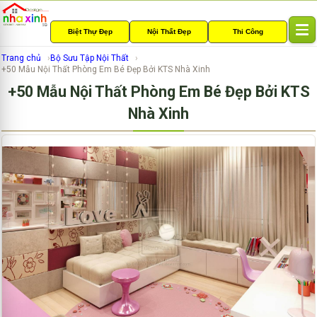
Biệt Thự Đẹp
Nội Thất Đẹp
Thi Công
T
o
Trang chủ
Bộ Sưu Tập Nội Thất
g
+50 Mẫu Nội Thất Phòng Em Bé Đẹp Bởi KTS Nhà Xinh
g
+50 Mẫu Nội Thất Phòng Em Bé Đẹp Bởi KTS
l
e
Nhà Xinh
n
a
v
i
g
a
t
i
o
n