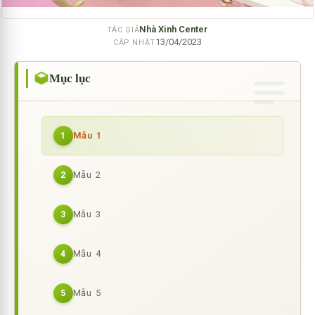
Nhà Xinh Center
TÁC GIẢ
13/04/2023
CẬP NHẬT
Mục lục
Mẫu 1
1
Mẫu 2
2
Mẫu 3
3
Mẫu 4
4
Mẫu 5
5