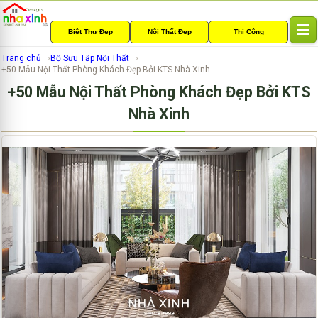
Biệt Thự Đẹp
Nội Thất Đẹp
Thi Công
T
o
Trang chủ
Bộ Sưu Tập Nội Thất
g
+50 Mẫu Nội Thất Phòng Khách Đẹp Bởi KTS Nhà Xinh
g
+50 Mẫu Nội Thất Phòng Khách Đẹp Bởi KTS
l
e
Nhà Xinh
n
a
v
i
g
a
t
i
o
n