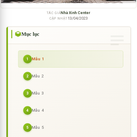
Nhà Xinh Center
TÁC GIẢ
13/04/2023
CẬP NHẬT
Mục lục
Mẫu 1
1
Mẫu 2
2
Mẫu 3
3
Mẫu 4
4
Mẫu 5
5