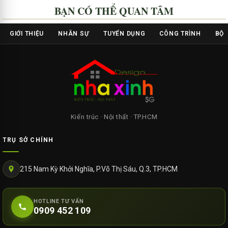
BẠN CÓ THỂ QUAN TÂM
GIỚI THIỆU
NHÂN SỰ
TUYỂN DỤNG
CÔNG TRÌNH
BỘ 
Kiến trúc · Nội thất · TP.HCM
TRỤ SỞ CHÍNH
215 Nam Kỳ Khởi Nghĩa, P.Võ Thị Sáu, Q.3, TP.HCM
HOTLINE TƯ VẤN
0909 452 109