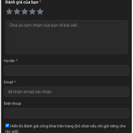
Đánh giá của bạn
*
N
h
ậ
n
x
é
t
Họ tên
*
Email
*
Điện thoại
Hiển thị đánh giá công khai trên trang (bỏ chọn nếu chỉ gửi riêng cho
tác giả).