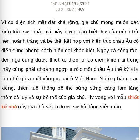
04/05/2021
CẬP NHẬT
1,409
LƯỢT XEM
Vì có diện tích mặt dắt khá rộng, gia chủ mong muốn các
kiến trúc sư thoải mái xây dựng căn biệt thự của mình trở
nên hoành tráng và bề thế, kết hợp với kiến trúc châu Âu cổ
điển cùng phong cách hiện đại khác biệt. Ngay cả cổng rào,
đèn ngõ cũng được thiết kế theo lối cổ điển khiến ai trông
thấy cũng phải choáng ngợp trước một châu Âu thế kỷ XIX
thu nhỏ giữa một vùng ngoại ô Việt Nam. Những hàng cau
kiểng, thiên tuế, thông bề thế sừng sững càng làm tăng
thiết
thêm cái uy và sự bề thế của gia chủ. Hy vọng với mẫu
kế nhà
này gia chủ sẽ có được sự hài lòng viên mãn.