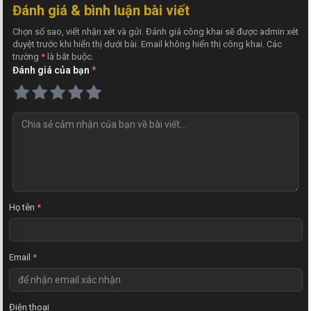
Đánh giá & bình luận bài viết
Chọn số sao, viết nhận xét và gửi. Đánh giá công khai sẽ được admin xét
duyệt trước khi hiển thị dưới bài. Email không hiển thị công khai. Các
trường
*
là bắt buộc.
Đánh giá của bạn
*
N
h
ậ
n
x
é
t
Họ tên
*
Email
*
Điện thoại