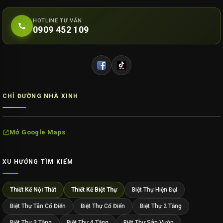
HOTLINE TƯ VẤN
0909 452 109
CHỈ ĐƯỜNG NHÀ XINH
Mở Google Maps
XU HƯỚNG TÌM KIẾM
Thiết Kế Nội Thất
Thiết Kế Biệt Thự
Biệt Thự Hiện Đại
Biệt Thự Tân Cổ Điển
Biệt Thự Cổ Điển
Biệt Thự 2 Tầng
Biệt Thự 3 Tầng
Biệt Thự 4 Tầng
Biệt Thự Sân Vườn