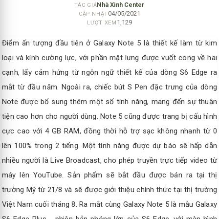
Nhà Xinh Center
TÁC GIẢ
04/05/2021
CẬP NHẬT
1,129
LƯỢT XEM
Điểm ấn tượng đầu tiên ở Galaxy Note 5 là thiết kế làm từ kim
loại và kính cường lực, với phần mặt lưng được vuốt cong về hai
cạnh, lấy cảm hứng từ ngôn ngữ thiết kế của dòng S6 Edge ra
mắt từ đầu năm. Ngoài ra, chiếc bút S Pen đặc trưng của dòng
Note được bổ sung thêm một số tính năng, mang đến sự thuận
tiện cao hơn cho người dùng. Note 5 cũng được trang bị cấu hình
cực cao với 4 GB RAM, đồng thời hỗ trợ sạc không nhanh từ 0
lên 100% trong 2 tiếng. Một tính năng được dự báo sẽ hấp dẫn
nhiều người là Live Broadcast, cho phép truyền trực tiếp video từ
máy lên YouTube. Sản phẩm sẽ bắt đầu được bán ra tại thị
trường Mỹ từ 21/8 và sẽ được giới thiệu chính thức tại thị trường
Việt Nam cuối tháng 8. Ra mắt cùng Galaxy Note 5 là mẫu Galaxy
S6 Edge Plus - phiên bản phóng lớn của S6 Edge, với màn hình