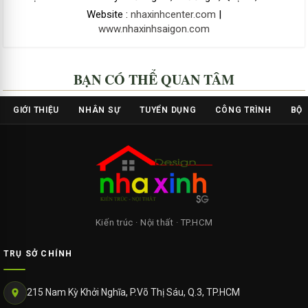
Website :
nhaxinhcenter.com
|
www.nhaxinhsaigon.com
BẠN CÓ THỂ QUAN TÂM
GIỚI THIỆU
NHÂN SỰ
TUYỂN DỤNG
CÔNG TRÌNH
BỘ 
Kiến trúc · Nội thất · TP.HCM
TRỤ SỞ CHÍNH
215 Nam Kỳ Khởi Nghĩa, P.Võ Thị Sáu, Q.3, TP.HCM