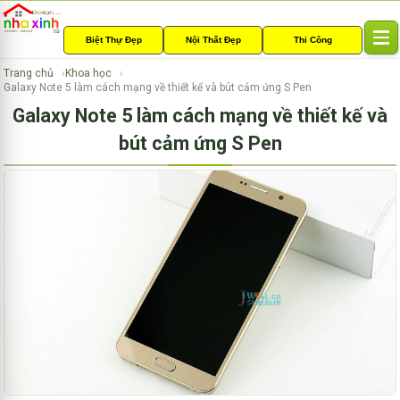
Biệt Thự Đẹp
Nội Thất Đẹp
Thi Công
T
o
Trang chủ
Khoa học
g
Galaxy Note 5 làm cách mạng về thiết kế và bút cảm ứng S Pen
g
Galaxy Note 5 làm cách mạng về thiết kế và
l
e
bút cảm ứng S Pen
n
a
v
i
g
a
t
i
o
n