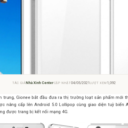
Nhà Xinh Center
04/05/2021
1,092
TÁC GIẢ
CẬP NHẬT
LƯỢT XEM
m trung, Gionee bắt đầu đưa ra thị trường loạt sản phẩm mới 
ợc nâng cấp lên Android 5.0 Lollipop cùng giao diện tuỳ biến 
ồng được trang bị kết nối mạng 4G.