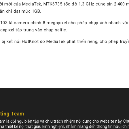
ời mới của MediaTek, MTK6735 tốc độ 1,3 GHz cùng pin 2.400 mAh
vẫn chỉ đạt mức 1GB.
 F103 là camera chính 8 megapixel cho phép chụp ảnh nhanh với 
apixel tập trung vào chụp selfie.
ị kết nối HotKnot do MediaTek phát triển riêng, cho phép truyền
eting Team
m là đội ngũ biên tập và chịu trách nhiệm nội dung cho website này. C
nhà thiết kế nội thất giàu kinh nghiệm, nhằm mang đến thông tin hữu ích 