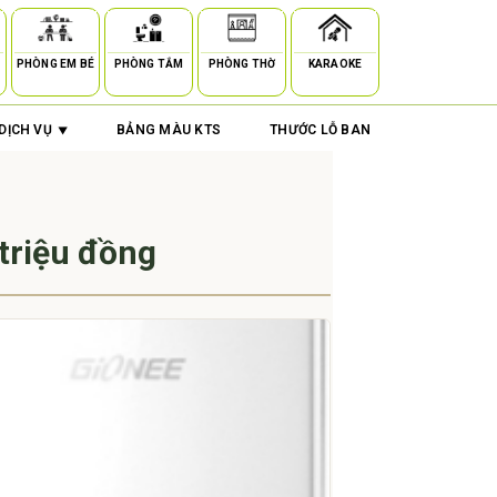
PHÒNG EM BÉ
PHÒNG TẮM
PHÒNG THỜ
KARAOKE
DỊCH VỤ
BẢNG MÀU KTS
THƯỚC LỖ BAN
triệu đồng