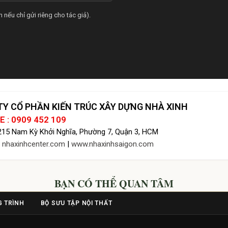
 nếu chỉ gửi riêng cho tác giả).
Y CỔ PHẦN KIẾN TRÚC XÂY DỰNG NHÀ XINH
E : 0909 452 109
 215 Nam Kỳ Khởi Nghĩa, Phường 7, Quận 3, HCM
:
nhaxinhcenter.com
|
www.nhaxinhsaigon.com
BẠN CÓ THỂ QUAN TÂM
 TRÌNH
BỘ SƯU TẬP NỘI THẤT