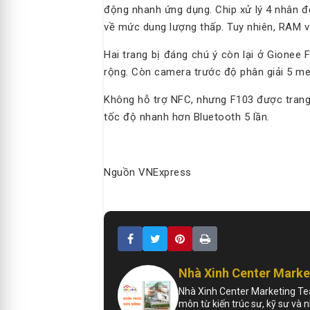
động nhanh ứng dụng. Chip xử lý 4 nhân đ
về mức dung lượng thấp. Tuy nhiên, RAM 
Hai trang bị đáng chú ý còn lại ở Gionee
rộng. Còn camera trước độ phân giải 5 meg
Không hỗ trợ NFC, nhưng F103 được trang b
tốc độ nhanh hơn Bluetooth 5 lần.
Nguồn VNExpress
Nhà Xinh Center Mark
Nhà Xinh Center Marketing Tea
môn từ kiến trúc sư, kỹ sư và 