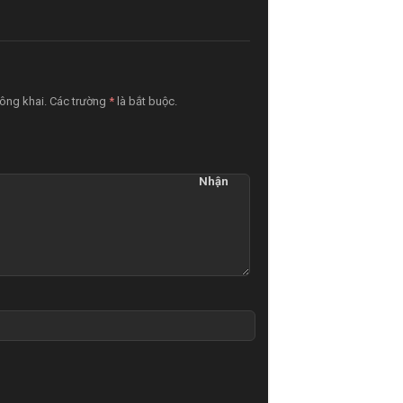
 công khai. Các trường
*
là bắt buộc.
Nhận
xét