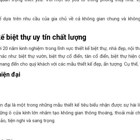
 kế dựa trên nhu cầu của gia chủ về cả không gian chung và khôn
ế biệt thự uy tín chất lượng
 20 năm kinh nghiệm trong lĩnh vực thiết kế biệt thự, nhà đẹp, nội th
c như: biệt thự vườn, biệt thự cổ điển, tân cổ điển, biệt thự hiện đ
ang đến cho quý khách với các mẫu thiết kế đẹp, ấn tượng. Cụ thể, vớ
iện đại
n đại là một trong những mẫu thiết kế tiêu biểu nhận được sự hài l
hững ô cửa kính lớn nhắm tạo không gian thông thoáng, thoải mải ch
, tiện nghi và sang trọng.