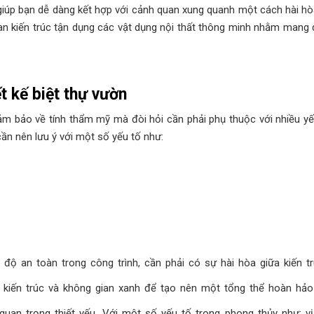
y giúp bạn dễ dàng kết hợp với cảnh quan xung quanh một cách hài h
gian kiến trúc tận dụng các vật dụng nội thất thông minh nhằm mang
t kế biệt thự vườn
ảm bảo về tính thẩm mỹ mà đòi hỏi cần phải phụ thuộc với nhiều y
n nên lưu ý với một số yếu tố như:
độ an toàn trong công trình, cần phải có sự hài hòa giữa kiến 
kiến trúc và không gian xanh để tạo nên một tổng thể hoàn hảo
uan trọng thiết yếu. Với một số yếu tố trong phong thủy như: vị