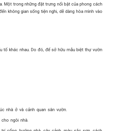
òa. Một trong những đặt trưng nổi bật của phong cách
 đến không gian sống tiện nghi, dễ dàng hòa mình vào
ếu tố khác nhau. Do đó, để sở hữu mẫu biệt thự vườn
trúc nhà ở và cảnh quan sân vườn.
 cho ngôi nhà.
 trí cổng, hướng nhà, cây cảnh, màu sắc sơn, cách