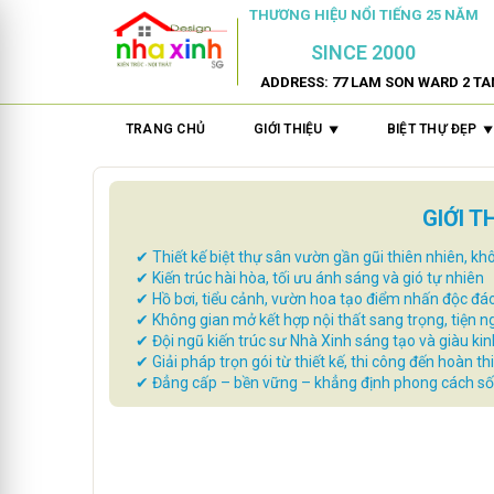
THƯƠNG HIỆU NỔI TIẾNG 25 NĂM
SINCE 2000
ADDRESS: 77 LAM SON WARD 2 TA
TRANG CHỦ
GIỚI THIỆU
BIỆT THỰ ĐẸP
GIỚI 
✔ Thiết kế biệt thự sân vườn gần gũi thiên nhiên, k
✔ Kiến trúc hài hòa, tối ưu ánh sáng và gió tự nhiên
✔ Hồ bơi, tiểu cảnh, vườn hoa tạo điểm nhấn độc đá
✔ Không gian mở kết hợp nội thất sang trọng, tiện n
✔ Đội ngũ kiến trúc sư Nhà Xinh sáng tạo và giàu ki
✔ Giải pháp trọn gói từ thiết kế, thi công đến hoàn th
✔ Đẳng cấp – bền vững – khẳng định phong cách số