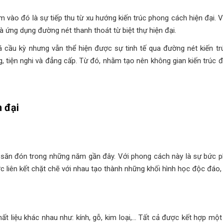
êm vào đó là sự tiếp thu từ xu hướng kiến trúc phong cách hiện đại.
và ứng dụng đường nét thanh thoát từ biệt thự hiện đại.
 cầu kỳ nhưng vẫn thể hiện được sự tinh tế qua đường nét kiến trúc
tiện nghi và đẳng cấp. Từ đó, nhằm tạo nên không gian kiến trúc độ
n đại
c săn đón trong những năm gần đây. Với phong cách này là sự bức p
 liên kết chặt chẽ với nhau tạo thành những khối hình học độc đáo,
t liệu khác nhau như: kính, gỗ, kim loại,… Tất cả được kết hợp mộ