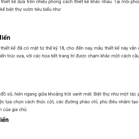
thiết kế dựa trên nhiều phong cách thiết kế khác nhau. Tại mỗi p
 kế biệt thự vườn tiêu biểu như:
điển
iết kế đã có mặt từ thế kỷ 18, cho đến nay, mẫu thiết kế này vẫn đa
 kiến trúc xưa, với các họa tiết trang trí được chạm khắc một cách cầ
đồ sộ, hiên ngang giữa khoảng trời xanh mát. Biệt thự như một tá
việc lựa chọn cách thức cột, các đường phào chỉ, phù điêu nhằm tạo
n của gia chủ.
iển