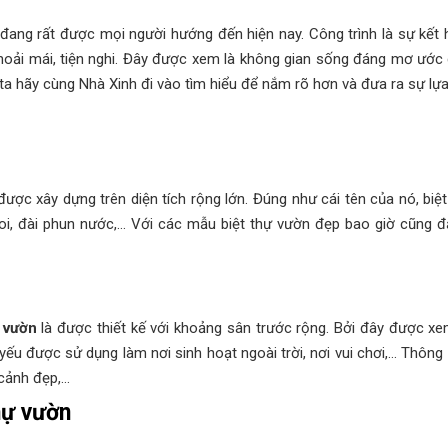
ở đang rất được mọi người hướng đến hiện nay. Công trình là sự kết 
i mái, tiện nghi. Đây được xem là không gian sống đáng mơ ước của
 ta hãy cùng Nhà Xinh đi vào tìm hiểu để nắm rõ hơn và đưa ra sự lựa
 được xây dựng trên diện tích rộng lớn. Đúng như cái tên của nó, biệ
á koi, đài phun nước,… Với các mẫu biệt thự vườn đẹp bao giờ cũng 
ự vườn
là được thiết kế với khoảng sân trước rộng. Bởi đây được x
 yếu được sử dụng làm nơi sinh hoạt ngoài trời, nơi vui chơi,… Thôn
 cảnh đẹp,…
thự vườn