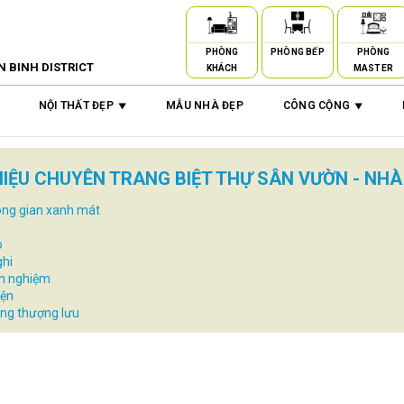
PHÒNG
PHÒNG BẾP
PHÒNG
N BINH DISTRICT
KHÁCH
MASTER
NỘI THẤT ĐẸP
MẪU NHÀ ĐẸP
CÔNG CỘNG
THIỆU CHUYÊN TRANG BIỆT THỰ SÂN VƯỜN - NHÀ
hông gian xanh mát
o
ghi
nh nghiệm
iện
ng thượng lưu