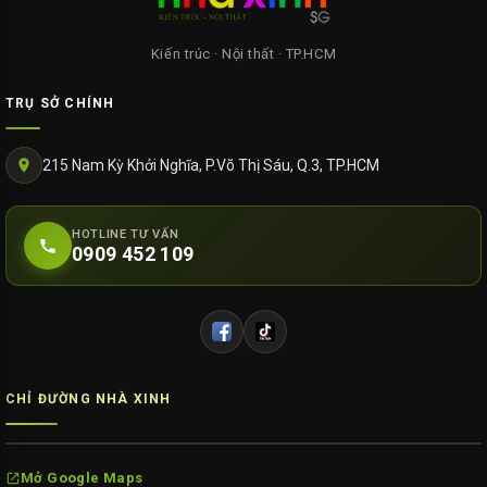
Kiến trúc · Nội thất · TP.HCM
TRỤ SỞ CHÍNH
215 Nam Kỳ Khởi Nghĩa, P.Võ Thị Sáu, Q.3, TP.HCM
HOTLINE TƯ VẤN
0909 452 109
CHỈ ĐƯỜNG NHÀ XINH
Mở Google Maps