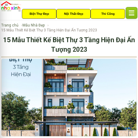
Biệt Thự Đẹp
Nội Thất Đẹp
Thi Công
T
o
Trang chủ
Mẫu Nhà Đẹp
g
15 Mẫu Thiết Kế Biệt Thự 3 Tầng Hiện Đại Ấn Tượng 2023
g
15 Mẫu Thiết Kế Biệt Thự 3 Tầng Hiện Đại Ấn
l
e
Tượng 2023
n
a
v
i
g
a
t
i
o
n