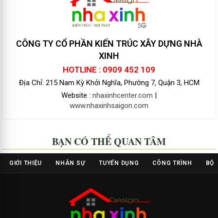
CÔNG TY CỔ PHẦN KIẾN TRÚC XÂY DỰNG NHÀ
XINH
HOTLINE : 0909 452 109
Địa Chỉ: 215 Nam Kỳ Khởi Nghĩa, Phường 7, Quận 3, HCM
Website :
nhaxinhcenter.com
|
www.nhaxinhsaigon.com
BẠN CÓ THỂ QUAN TÂM
GIỚI THIỆU
NHÂN SỰ
TUYỂN DỤNG
CÔNG TRÌNH
BỘ 