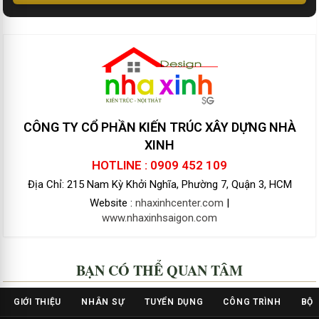
CÔNG TY CỔ PHẦN KIẾN TRÚC XÂY DỰNG NHÀ
XINH
HOTLINE : 0909 452 109
Địa Chỉ: 215 Nam Kỳ Khởi Nghĩa, Phường 7, Quận 3, HCM
Website :
nhaxinhcenter.com
|
www.nhaxinhsaigon.com
BẠN CÓ THỂ QUAN TÂM
GIỚI THIỆU
NHÂN SỰ
TUYỂN DỤNG
CÔNG TRÌNH
BỘ 