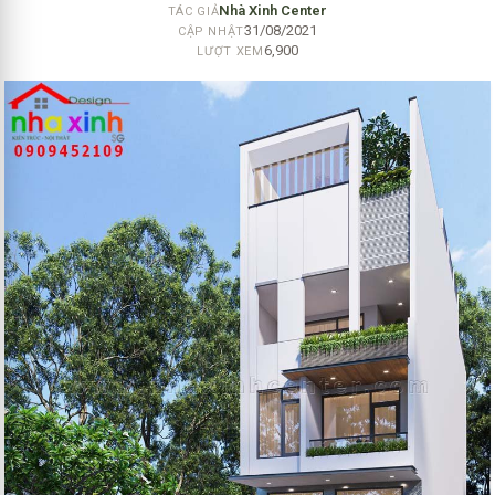
Nhà Xinh Center
TÁC GIẢ
31/08/2021
CẬP NHẬT
6,900
LƯỢT XEM