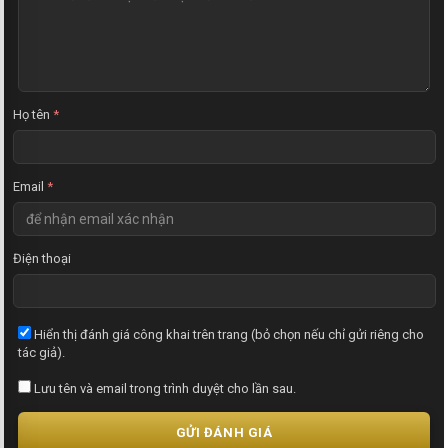
h
ậ
n
x
é
t
Họ tên
*
Email
*
Điện thoại
Hiển thị đánh giá công khai trên trang (bỏ chọn nếu chỉ gửi riêng cho
tác giả).
Lưu tên và email trong trình duyệt cho lần sau.
GỬI ĐÁNH GIÁ