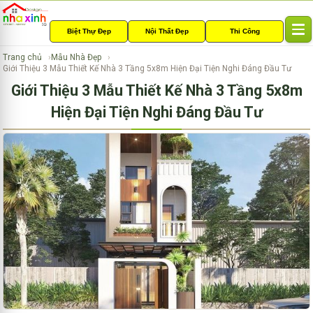
Biệt Thự Đẹp
Nội Thất Đẹp
Thi Công
T
o
Trang chủ
Mẫu Nhà Đẹp
g
Giới Thiệu 3 Mẫu Thiết Kế Nhà 3 Tầng 5x8m Hiện Đại Tiện Nghi Đáng Đầu Tư
g
Giới Thiệu 3 Mẫu Thiết Kế Nhà 3 Tầng 5x8m
l
e
Hiện Đại Tiện Nghi Đáng Đầu Tư
n
a
v
i
g
a
t
i
o
n