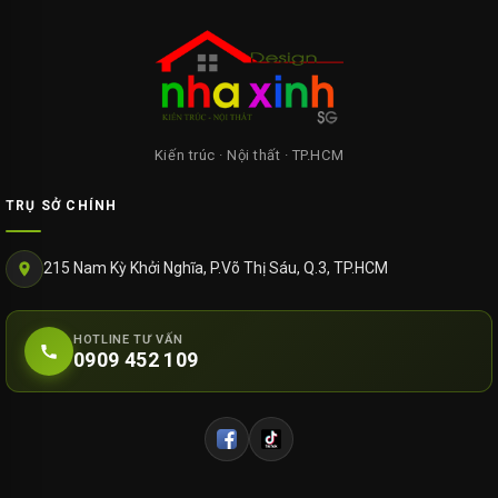
Kiến trúc · Nội thất · TP.HCM
TRỤ SỞ CHÍNH
215 Nam Kỳ Khởi Nghĩa, P.Võ Thị Sáu, Q.3, TP.HCM
HOTLINE TƯ VẤN
0909 452 109