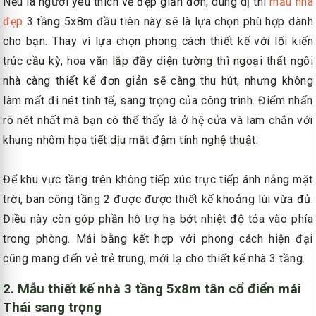
Nếu là người yêu thích vẻ đẹp giản đơn, dung dị thì
mẫu nhà
đẹp
3 tầng 5x8m đầu tiên này sẽ là lựa chọn phù hợp dành
cho bạn. Thay vì lựa chọn phong cách thiết kế với lối kiến
trúc cầu kỳ, hoa văn lắp đầy diện tường thì ngoại thất ngôi
nhà càng thiết kế đơn giản sẽ càng thu hút, nhưng không
làm mất đi nét tinh tế, sang trọng của công trình. Điểm nhấn
rõ nét nhất mà bạn có thể thấy là ở hệ cửa và lam chắn với
khung nhôm họa tiết dịu mắt đậm tính nghệ thuật.
Để khu vực tầng trên không tiếp xúc trực tiếp ánh nắng mặt
trời, ban công tầng 2 được được thiết kế khoảng lùi vừa đủ.
Điều này còn góp phần hỗ trợ hạ bớt nhiệt độ tỏa vào phía
trong phòng. Mái bằng kết hợp với phong cách hiện đại
cũng mang đến vẻ trẻ trung, mới lạ cho thiết kế nhà 3 tầng.
2. Mẫu thiết kế nhà 3 tầng 5x8m tân cổ điển mái
Thái sang trọng