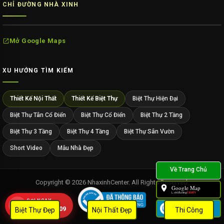
CHỈ ĐƯỜNG NHÀ XINH
Mở Google Maps
XU HƯỚNG TÌM KIẾM
Thiết Kế Nội Thất
Thiết Kế Biệt Thự
Biệt Thự Hiện Đại
Biệt Thự Tân Cổ Điển
Biệt Thự Cổ Điển
Biệt Thự 2 Tầng
Biệt Thự 3 Tầng
Biệt Thự 4 Tầng
Biệt Thự Sân Vườn
Short Video
Mẫu Nhà Đẹp
Copyright © 2026 NhaxinhCenter. All Rights Reserved.
Google Map
L.chỉ đường:
133471
GỌI NGAY
Zalo
0909 452 109
Biệt Thự Đẹp
Nội Thất Đẹp
Thi Công