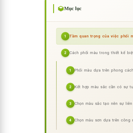
Mục lục
Tầm quan trọng của việc phối mà
1
Cách phối màu trong thiết kế bi
2
Phối màu dựa trên phong cách
1
Kết hợp màu sắc cần có sự t
2
Chọn màu sắc tạo nên sự liên
3
Chọn màu sơn dựa trên công 
4