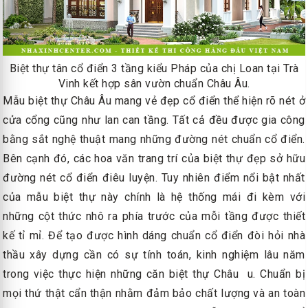
Biệt thự tân cổ điển 3 tầng kiểu Pháp của chị Loan tại Trà
Vinh kết hợp sân vườn chuẩn Châu Âu.
Mẫu biệt thự Châu Âu mang vẻ đẹp cổ điển thể hiện rõ nét ở
cửa cổng cũng như lan can tầng. Tất cả đều được gia công
bằng sắt nghệ thuật mang những đường nét chuẩn cổ điển.
Bên cạnh đó, các hoa văn trang trí của biệt thự đẹp sở hữu
đường nét cổ điển điêu luyện. Tuy nhiên điểm nổi bật nhất
của mẫu biệt thự này chính là hệ thống mái đi kèm với
những cột thức nhô ra phía trước của mỗi tầng được thiết
kế tỉ mỉ. Để tạo được hình dáng chuẩn cổ điển đòi hỏi nhà
thầu xây dựng cần có sự tính toán, kinh nghiệm lâu năm
trong việc thực hiện những căn biệt thự Châu u. Chuẩn bị
mọi thứ thật cẩn thận nhằm đảm bảo chất lượng và an toàn