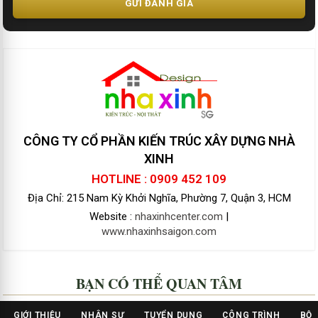
GỬI ĐÁNH GIÁ
CÔNG TY CỔ PHẦN KIẾN TRÚC XÂY DỰNG NHÀ
XINH
HOTLINE : 0909 452 109
Địa Chỉ: 215 Nam Kỳ Khởi Nghĩa, Phường 7, Quận 3, HCM
Website :
nhaxinhcenter.com
|
www.nhaxinhsaigon.com
BẠN CÓ THỂ QUAN TÂM
GIỚI THIỆU
NHÂN SỰ
TUYỂN DỤNG
CÔNG TRÌNH
BỘ 