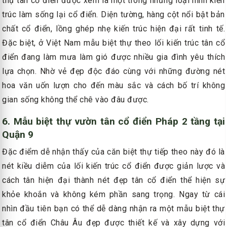
thự tân cổ điển được xem là một trong những loại hình kiến
trúc làm sống lại cổ điển. Diện tường, hàng cột nổi bật bản
chất cổ điển, lồng ghép nhẹ kiến trúc hiện đại rất tinh tế.
Đặc biệt, ở Việt Nam mẫu biệt thự theo lối kiến trúc tân cổ
điển đang làm mưa làm gió được nhiều gia đình yêu thích
lựa chọn. Nhờ vẻ đẹp độc đáo cùng với những đường nét
hoa văn uốn lượn cho đến màu sắc và cách bố trí không
gian sống không thể chê vào đâu được.
6. Mẫu biệt thự vườn tân cổ điển Pháp 2 tầng tại
Quận 9
Đặc điểm dễ nhận thấy của căn biệt thự tiếp theo này đó là
nét kiều diễm của lối kiến trúc cổ điển được giản lược và
cách tân hiện đại thành nét đẹp tân cổ điển thể hiện sự
khỏe khoắn và không kém phần sang trọng. Ngay từ cái
nhìn đầu tiên bạn có thể dễ dàng nhận ra một mẫu biệt thự
tân cổ điển Châu Âu đẹp được thiết kế và xây dựng với