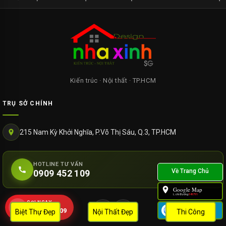
Kiến trúc · Nội thất · TP.HCM
TRỤ SỞ CHÍNH
215 Nam Kỳ Khởi Nghĩa, P.Võ Thị Sáu, Q.3, TP.HCM
HOTLINE TƯ VẤN
0909 452 109
Google Map
L.chỉ đường:
141711
GỌI NGAY
Zalo
0909 452 109
Biệt Thự Đẹp
Nội Thất Đẹp
Thi Công