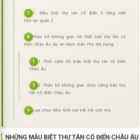
7. Mẫu biệt thự tân cổ điển 3 tầng mặt
7
tiền tại quận 2
Phân bố không gian nội thất biệt thự tân cổ
8
điển Châu Âu dự án Nam Viên Phú Mỹ Hưng.
1. Phối cảnh 3D mẫu biệt thự tân cổ điển
1
Châu Âu
2. Phân bố không gian chức năng biệt thự
2
tân cổ điển Châu Âu.
Lựa chọn Nhà Xinh nơi kết nối ước mơ.
9
NHỮNG MẪU BIỆT THỰ TÂN CỔ ĐIỂN CHÂU ÂU