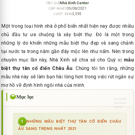
Nhà Xinh Center
TÁC GIẢ
05/08/2021
CẬP NHẬT
3,393
LƯỢT XEM
Một trong loại hình nhà ở phổ biến nhất hiện nay được nhiều
chủ đầu tư ưa chuộng là xây biệt thự. Đó là một trong
những lý do khiến những mẫu biệt thự đẹp và sang chảnh
tại nước ta trong năm gần đây mộc lên như nấm. Nên trong
chuyên mục lần này, Nhà Xinh sẽ chia sẻ cho Quý vị
mẫu
biệt thự tân cổ điển Châu Âu
. Chúng tôi tin rằng, những
mẫu nhà này sẽ làm bạn hài lòng hơn trong việc rút ngắn sự
mơ hồ về định hình ngôi nhà của mình.
Mục lục
NHỮNG MẪU BIỆT THỰ TÂN CỔ ĐIỂN CHÂU
1
ÂU SANG TRỌNG NHẤT 2021