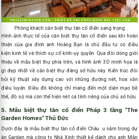
Phòng khách căn biệt thự tân cổ điển sang trọng
Hình ảnh thực tế của căn biệt thự tân cổ điển sau khi hoàn
thiện của gia đình anh Hoàng Bạn là chủ đầu tư có điều
kiện kinh tế và thích sự cổ kính-uy quyền. Qua đôi dòng giới
thiệu về mẫu biệt thự phía trên, và hình ảnh 3D minh họa là
gì đẹp nhất về căn biệt thự đáng sở hữu này. Kiến trúc đòi
hỏi kỹ thuật xây dựng cao với những đường nét, hoa văn
điêu luyện. Điều đó không chỉ mang đến một diện mạo bề
thế, đồ sộ mà còn thể hiện nét cá tính riêng của chủ sở hữu.
5. Mẫu biệt thự tân cổ điển Pháp 3 tầng "The
Garden Homes" Thủ Đức
Dưới đây là mẫu biệt thự tân cổ điển Châu u nằm trong dự
án Garden mà công ty Nhà Xinh thiết kế dành cho anh Mẫn