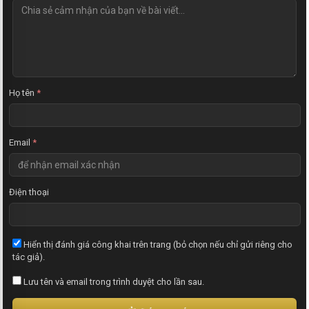
N
h
ậ
n
x
é
t
Họ tên
*
Email
*
Điện thoại
Hiển thị đánh giá công khai trên trang (bỏ chọn nếu chỉ gửi riêng cho
tác giả).
Lưu tên và email trong trình duyệt cho lần sau.