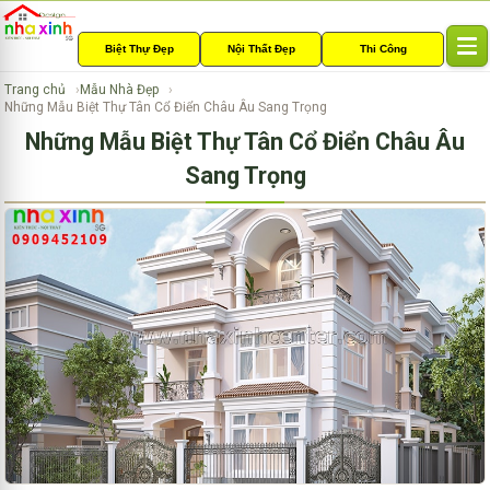
Biệt Thự Đẹp
Nội Thất Đẹp
Thi Công
T
o
Trang chủ
Mẫu Nhà Đẹp
g
Những Mẫu Biệt Thự Tân Cổ Điển Châu Âu Sang Trọng
g
Những Mẫu Biệt Thự Tân Cổ Điển Châu Âu
l
e
Sang Trọng
n
a
v
i
g
a
t
i
o
n