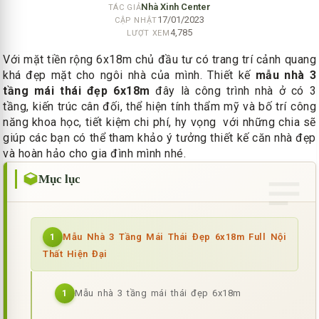
Nhà Xinh Center
TÁC GIẢ
17/01/2023
CẬP NHẬT
4,785
LƯỢT XEM
Với mặt tiền rộng 6x18m chủ đầu tư có trang trí cảnh quang
khá đẹp mặt cho ngôi nhà của mình. Thiết kế
mẫu nhà 3
tầng mái thái đẹp 6x18m
đây là công trình nhà ở có 3
tầng, kiến trúc cân đối, thể hiện tính thẩm mỹ và bố trí công
năng khoa học, tiết kiệm chi phí, hy vọng với những chia sẽ
giúp các bạn có thể tham khảo ý tưởng thiết kế căn nhà đẹp
và hoàn hảo cho gia đình mình nhé.
Mục lục
Mẫu Nhà 3 Tầng Mái Thái Đẹp 6x18m Full Nội
1
Thất Hiện Đại
Mẫu nhà 3 tầng mái thái đẹp 6x18m
1