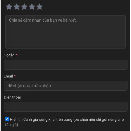
N
h
ậ
n
x
é
t
Họ tên
*
Email
*
Điện thoại
Hiển thị đánh giá công khai trên trang (bỏ chọn nếu chỉ gửi riêng cho
tác giả).