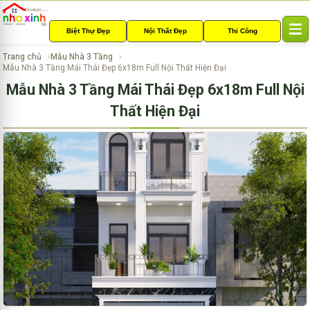
Biệt Thự Đẹp
Nội Thất Đẹp
Thi Công
T
o
Trang chủ
Mẫu Nhà 3 Tầng
g
Mẫu Nhà 3 Tầng Mái Thái Đẹp 6x18m Full Nội Thất Hiện Đại
g
Mẫu Nhà 3 Tầng Mái Thái Đẹp 6x18m Full Nội
l
e
Thất Hiện Đại
n
a
v
i
g
a
t
i
o
n