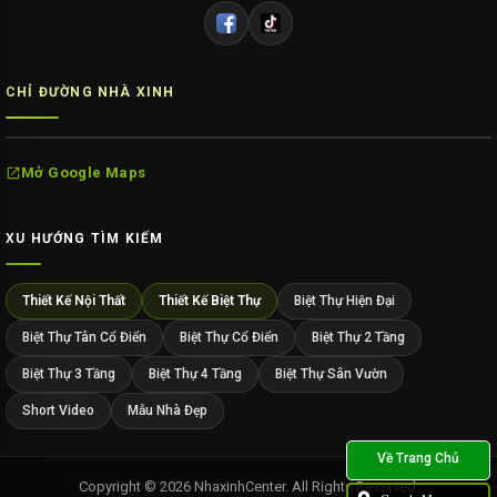
CHỈ ĐƯỜNG NHÀ XINH
Mở Google Maps
XU HƯỚNG TÌM KIẾM
Thiết Kế Nội Thất
Thiết Kế Biệt Thự
Biệt Thự Hiện Đại
Biệt Thự Tân Cổ Điển
Biệt Thự Cổ Điển
Biệt Thự 2 Tầng
Biệt Thự 3 Tầng
Biệt Thự 4 Tầng
Biệt Thự Sân Vườn
Short Video
Mẫu Nhà Đẹp
Copyright © 2026 NhaxinhCenter. All Rights Reserved.