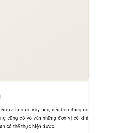
i
niệm xa lạ nữa. Vậy nên, nếu bạn đang có
ường cũng có vô vàn những đơn vị có khả
oàn có thể thực hiện được.