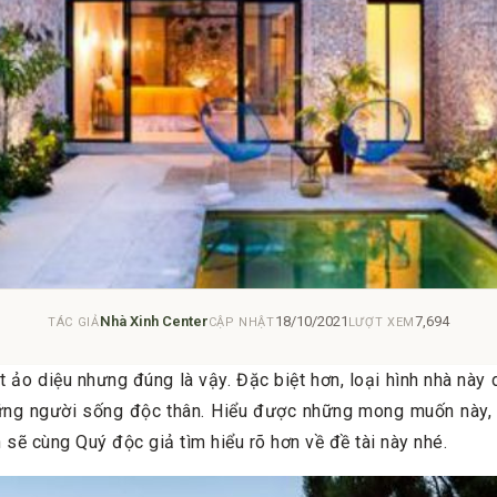
Nhà Xinh Center
18/10/2021
7,694
TÁC GIẢ
CẬP NHẬT
LƯỢT XEM
t ảo diệu nhưng đúng là vậy. Đặc biệt hơn, loại hình nhà này
hững người sống độc thân. Hiểu được những mong muốn này,
ẽ cùng Quý độc giả tìm hiểu rõ hơn về đề tài này nhé.