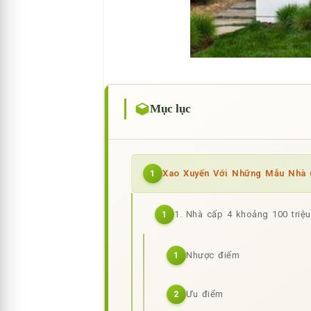
Mục lục
Xao Xuyến Với Những Mẫu Nhà C
1
1. Nhà cấp 4 khoảng 100 triệu
1
Nhược điểm
1
Ưu điểm
2