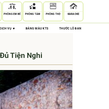
PHÒNG EM BÉ
PHÒNG TẮM
PHÒNG THỜ
KARAOKE
DỊCH VỤ
BẢNG MÀU KTS
THƯỚC LỖ BAN
Đủ Tiện Nghi