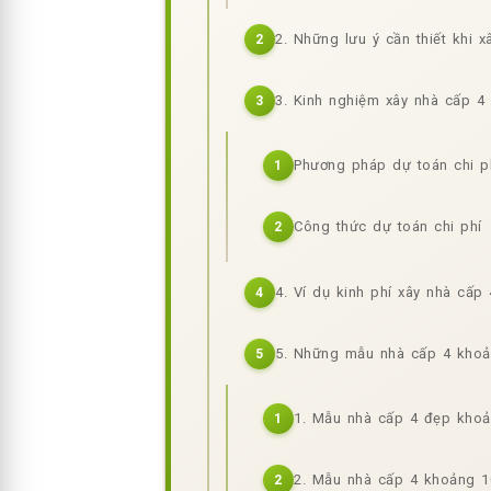
2. Những lưu ý cần thiết khi x
2
3. Kinh nghiệm xây nhà cấp 4 
3
Phương pháp dự toán chi 
1
Công thức dự toán chi phí
2
4. Ví dụ kinh phí xây nhà cấp
4
5. Những mẫu nhà cấp 4 khoản
5
1. Mẫu nhà cấp 4 đẹp khoả
1
2. Mẫu nhà cấp 4 khoảng 10
2