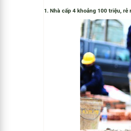
1. Nhà cấp 4 khoảng 100 triệu, rẻ 