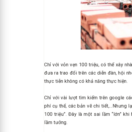
Chỉ với vỏn vẹn 100 triệu, có thể xây nh
đưa ra trao đổi trên các diễn đàn, hội 
thực tiễn không có khả năng thực hiện.
Chỉ với vài lượt tìm kiếm trên google 
phí cụ thể, các bản vẽ chi tiết,...Nhưn
100 triệu”. Đây là một sai lầm “lớn” kh
lầm tưởng.