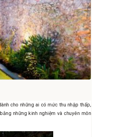
 dành cho những ai có mức thu nhập thấp,
 bằng những kinh nghiệm và chuyên môn