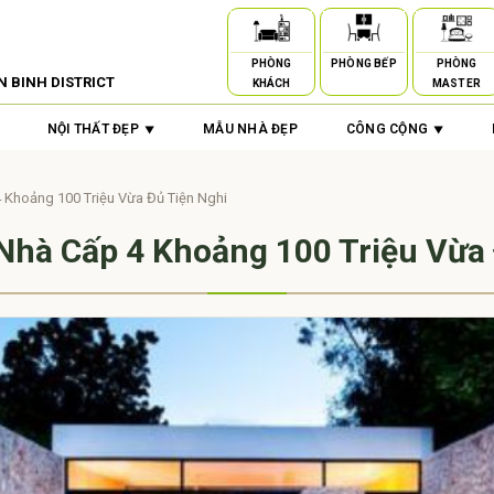
PHÒNG
PHÒNG BẾP
PHÒNG
N BINH DISTRICT
KHÁCH
MASTER
NỘI THẤT ĐẸP
MẪU NHÀ ĐẸP
CÔNG CỘNG
Khoảng 100 Triệu Vừa Đủ Tiện Nghi
hà Cấp 4 Khoảng 100 Triệu Vừa 