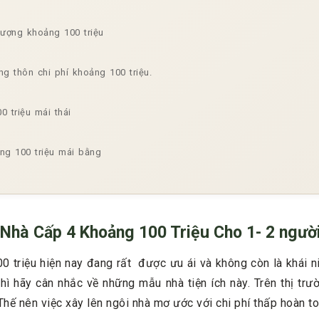
hượng khoảng 100 triệu
g thôn chi phí khoảng 100 triệu.
0 triệu mái thái
ng 100 triệu mái bằng
hà Cấp 4 Khoảng 100 Triệu Cho 1- 2 ngườ
00 triệu hiện nay đang rất được ưu ái và không còn là khái 
thì hãy cân nhắc về những mẫu nhà tiện ích này. Trên thị tr
 Thế nên việc xây lên ngôi nhà mơ ước với chi phí thấp hoàn t