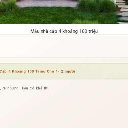
Mẫu nhà cấp 4 khoảng 100 triệu
ấp 4 Khoảng 100 Triệu Cho 1- 2 người
, rẻ nhưng liệu có khả thi.