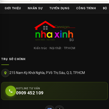
GIỚI THIỆU
NHÂN SỰ
TUYỂN DỤNG
CÔNG TRÌNH
BỘ 
Kiến trúc · Nội thất · TP.HCM
TRỤ SỞ CHÍNH
215 Nam Kỳ Khởi Nghĩa, P.Võ Thị Sáu, Q.3, TP.HCM
HOTLINE TƯ VẤN
0909 452 109