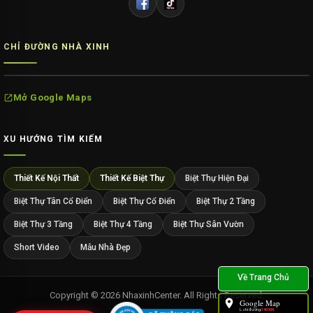
CHỈ ĐƯỜNG NHÀ XINH
Mở Google Maps
XU HƯỚNG TÌM KIẾM
Thiết Kế Nội Thất
Thiết Kế Biệt Thự
Biệt Thự Hiện Đại
Biệt Thự Tân Cổ Điển
Biệt Thự Cổ Điển
Biệt Thự 2 Tầng
Biệt Thự 3 Tầng
Biệt Thự 4 Tầng
Biệt Thự Sân Vườn
Short Video
Mẫu Nhà Đẹp
Copyright © 2026 NhaxinhCenter. All Rights Reserved.
Google Map
L.chỉ đường:
140484