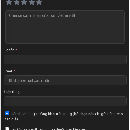
N
h
ậ
n
x
é
t
Họ tên
*
Email
*
Điện thoại
Hiển thị đánh giá công khai trên trang (bỏ chọn nếu chỉ gửi riêng cho
tác giả).
Lưu tên và email trong trình duyệt cho lần sau.