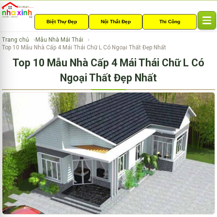
Biệt Thự Đẹp
Nội Thất Đẹp
Thi Công
T
o
Trang chủ
Mẫu Nhà Mái Thái
g
Top 10 Mẫu Nhà Cấp 4 Mái Thái Chữ L Có Ngoại Thất Đẹp Nhất
g
Top 10 Mẫu Nhà Cấp 4 Mái Thái Chữ L Có
l
e
Ngoại Thất Đẹp Nhất
n
a
v
i
g
a
t
i
o
n