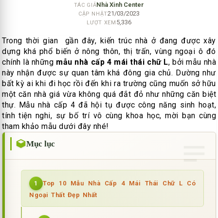
Nhà Xinh Center
TÁC GIẢ
21/03/2023
CẬP NHẬT
5,336
LƯỢT XEM
Trong thời gian gần đây, kiến trúc nhà ở đang được xây
dựng khá phổ biến ở nông thôn, thị trấn, vùng ngoại ô đó
chính là những
mẫu nhà cấp 4 mái thái chữ L
, bởi mẫu nhà
này nhận được sự quan tâm khá đông gia chủ. Dường như
bất kỳ ai khi đi học rồi đến khi ra trường cũng muốn sở hữu
một căn nhà giá vừa không quá đắt đỏ như những căn biệt
thự. Mẫu nhà cấp 4 đã hội tụ được công năng sinh hoạt,
tính tiện nghi, sự bố trí vô cùng khoa học, mời bạn cùng
tham khảo mẫu dưới đây nhé!
Mục lục
Top 10 Mẫu Nhà Cấp 4 Mái Thái Chữ L Có
1
Ngoại Thất Đẹp Nhất