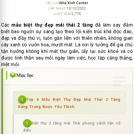
Nhà Xinh Center
TÁC GIẢ
15/12/2022
CẬP NHẬT
2,776
LƯỢT XEM
Các
mẫu biệt thự đẹp mái thái 2 tầng
đã làm say đắm
biết bao người sự sáng tạo theo lối kiến trúc khá độc đáo,
đẹp và đầy thú vị, luôn gắn liền với thiên nhiên, không gian
cây xanh có vườn hoa, mướt mát. Là nơi lý tưởng để gia chủ
tận hưởng không khí mát thư giãn, lấy lại sức khoẻ và có
được tinh thần sau mỗi ngày làm việc, học tập căng thẳng,
mệt mỏi.
Mục lục
Top 6 Mẫu Biệt Thự Đẹp Mái Thái 2 Tầng
1
Sang Trọng Được Yêu Thích
Biệt thự 2 tầng mái Thái phong cách tân cổ
1
điển