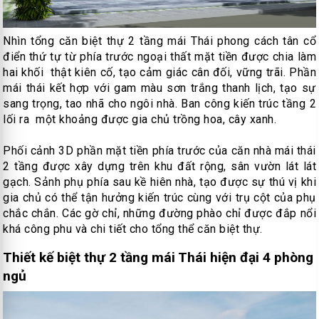
Nhìn tổng căn biệt thự 2 tầng mái Thái phong cách tân cổ
điển thứ tự từ phía trước ngoại thất mặt tiền được chia làm
hai khối thật kiên cố, tạo cảm giác cân đối, vững trãi. Phần
mái thái kết hợp với gam màu sơn trắng thanh lịch, tạo sự
sang trọng, tao nhã cho ngôi nhà. Ban công kiến trúc tầng 2
lối ra một khoảng được gia chủ trồng hoa, cây xanh.
Phối cảnh 3D phần mặt tiền phía trước của căn nhà mái thái
2 tầng được xây dựng trên khu đất rộng, sân vườn lát lát
gạch. Sảnh phụ phía sau kề hiên nhà, tạo được sự thú vị khi
gia chủ có thể tận hưởng kiến trúc cùng với trụ cột của phụ
chắc chắn. Các gờ chỉ, những đường phào chỉ được đắp nổi
khá công phu và chi tiết cho tổng thể căn biệt thự.
Thiết kế biệt thự 2 tầng mái Thái hiện đại 4 phòng
ngủ