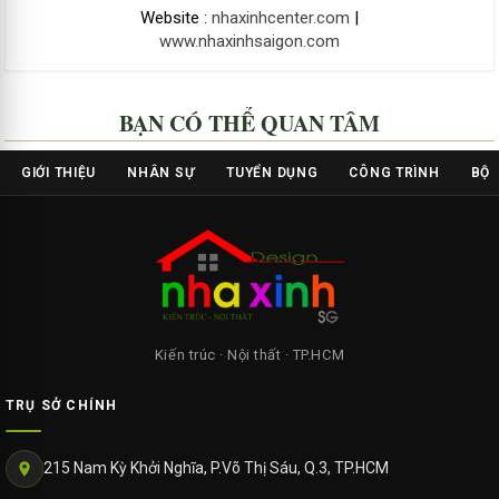
Website :
nhaxinhcenter.com
|
www.nhaxinhsaigon.com
BẠN CÓ THỂ QUAN TÂM
GIỚI THIỆU
NHÂN SỰ
TUYỂN DỤNG
CÔNG TRÌNH
BỘ 
Kiến trúc · Nội thất · TP.HCM
TRỤ SỞ CHÍNH
215 Nam Kỳ Khởi Nghĩa, P.Võ Thị Sáu, Q.3, TP.HCM