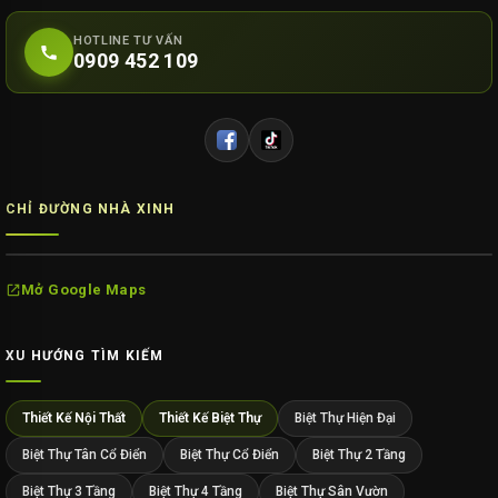
HOTLINE TƯ VẤN
0909 452 109
CHỈ ĐƯỜNG NHÀ XINH
Mở Google Maps
XU HƯỚNG TÌM KIẾM
Thiết Kế Nội Thất
Thiết Kế Biệt Thự
Biệt Thự Hiện Đại
Biệt Thự Tân Cổ Điển
Biệt Thự Cổ Điển
Biệt Thự 2 Tầng
Biệt Thự 3 Tầng
Biệt Thự 4 Tầng
Biệt Thự Sân Vườn