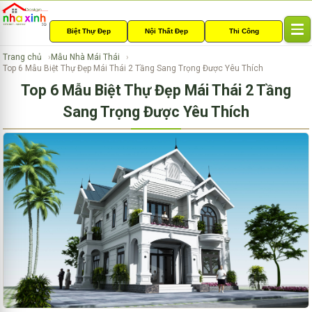
Biệt Thự Đẹp
Nội Thất Đẹp
Thi Công
T
o
Trang chủ
Mẫu Nhà Mái Thái
g
Top 6 Mẫu Biệt Thự Đẹp Mái Thái 2 Tầng Sang Trọng Được Yêu Thích
g
Top 6 Mẫu Biệt Thự Đẹp Mái Thái 2 Tầng
l
e
Sang Trọng Được Yêu Thích
n
a
v
i
g
a
t
i
o
n