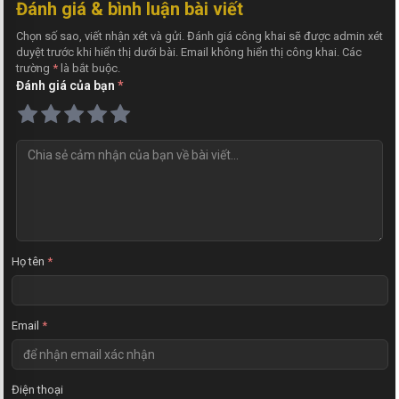
Đánh giá & bình luận bài viết
Chọn số sao, viết nhận xét và gửi. Đánh giá công khai sẽ được admin xét
duyệt trước khi hiển thị dưới bài. Email không hiển thị công khai. Các
trường
*
là bắt buộc.
Đánh giá của bạn
*
N
h
ậ
n
x
é
t
Họ tên
*
Email
*
Điện thoại