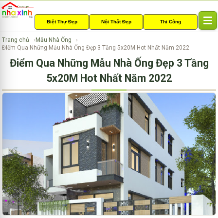
Biệt Thự Đẹp
Nội Thất Đẹp
Thi Công
T
o
Trang chủ
Mẫu Nhà Ống
g
Điểm Qua Những Mẫu Nhà Ống Đẹp 3 Tầng 5x20M Hot Nhất Năm 2022
g
Điểm Qua Những Mẫu Nhà Ống Đẹp 3 Tầng
l
e
5x20M Hot Nhất Năm 2022
n
a
v
i
g
a
t
i
o
n