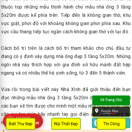
thuộc top những mẫu thịnh hành cho mẫu nhà ống 3 tầng
5x20m được kể phía trên. Tiếp đến là không gian thờ, khu
vực giặt, phơi đồ với khoảng không gian phơi phía sau. Khu
vực cầu thang tiếp tục ngăn cách không gian thờ với tại đó.
Cách bố trí trên là cách bố trí tham khảo cho chủ đầu tư
đang có ý định xây dựng nhà ống đẹp 3 tầng 5x20m. Những
ngôi nhà này thích hợp với gia đình sở hữu mảnh đất hệp
ngang và có nhiều thế hệ sinh sống, từ 3 đến 5 thành viên.
Vừa rồi trong bài viết này Nhà XInh đã giới thiệu đến bạn
đọc những mẫu nhà ống 3 tầng 5x20m đẹp nhất. Hy vọng
các bạn sẽ tìm được cho mình một mẫu nhà ưng ý nhất. Nếu
Google Map
cần sự trợ giúp hãy nhanh tay gọi điện đến cho chúng tôi
L.chỉ đường:
131636
GỌI NGAY
nhé!
Zalo
0909 452 109
Biệt Thự Đẹp
Nội Thất Đẹp
Thi Công