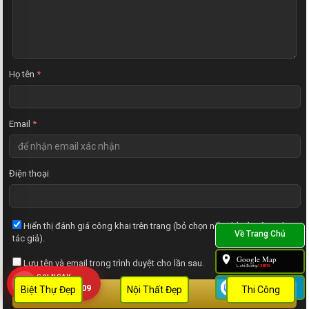
ậ
n
x
é
t
Họ tên
*
Email
*
Điện thoại
Hiển thị đánh giá công khai trên trang (bỏ chọn nếu chỉ gửi riêng cho
tác giả).
Google Map
Lưu tên và email trong trình duyệt cho lần sau.
L.chỉ đường:
138310
GỌI NGAY
Zalo
0909 452 109
Biệt Thự Đẹp
Nội Thất Đẹp
Thi Công
GỬI ĐÁNH GIÁ