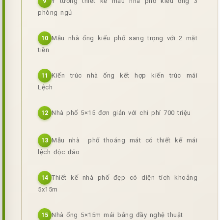
Ý tưởng thiết kế mẫu nhà phố kiểu ống 3
9
phòng ngủ
Mẫu nhà ống kiểu phố sang trọng với 2 mặt
10
tiền
Kiến trúc nhà ống kết hợp kiến trúc mái
11
Lệch
Nhà phố 5×15 đơn giản với chi phí 700 triệu
12
Mẫu nhà phố thoáng mát có thiết kế mái
13
lệch độc đáo
Thiết kế nhà phố đẹp có diện tích khoảng
14
5x15m
Nhà ống 5×15m mái bằng đầy nghệ thuật
15