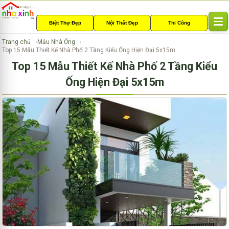
Biệt Thự Đẹp
Nội Thất Đẹp
Thi Công
T
o
Trang chủ
Mẫu Nhà Ống
g
Top 15 Mẫu Thiết Kế Nhà Phố 2 Tầng Kiểu Ống Hiện Đại 5x15m
g
Top 15 Mẫu Thiết Kế Nhà Phố 2 Tầng Kiểu
l
e
Ống Hiện Đại 5x15m
n
a
v
i
g
a
t
i
o
n