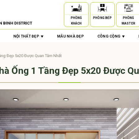
PHÒNG
PHÒNG BẾP
PHÒNG
N BINH DISTRICT
KHÁCH
MASTER
NỘI THẤT ĐẸP
MẪU NHÀ ĐẸP
CÔNG CỘNG
ầng Đẹp 5x20 Được Quan Tâm Nhất
hà Ống 1 Tầng Đẹp 5x20 Được Q