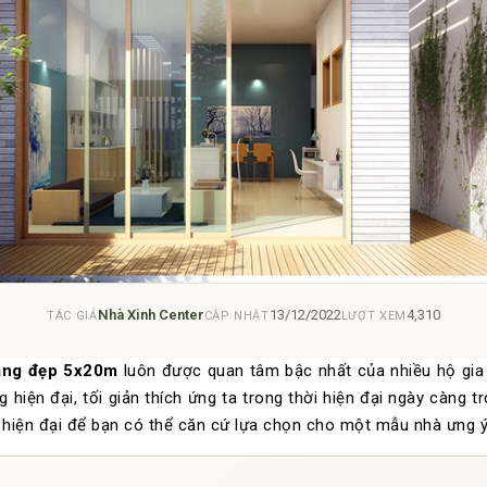
Nhà Xinh Center
13/12/2022
4,310
TÁC GIẢ
CẬP NHẬT
LƯỢT XEM
ầng đẹp 5x20m
luôn được quan tâm bậc nhất của nhiều hộ gia 
ện đại, tối giản thích ứng ta trong thời hiện đại ngày càng trở 
iện đại để bạn có thể căn cứ lựa chọn cho một mẫu nhà ưng ý