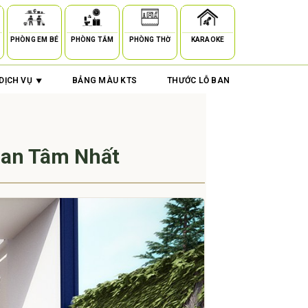
PHÒNG EM BÉ
PHÒNG TẮM
PHÒNG THỜ
KARAOKE
DỊCH VỤ
BẢNG MÀU KTS
THƯỚC LỖ BAN
uan Tâm Nhất