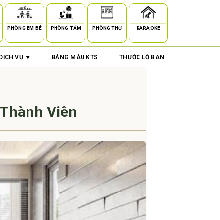
PHÒNG EM BÉ
PHÒNG TẮM
PHÒNG THỜ
KARAOKE
DỊCH VỤ
BẢNG MÀU KTS
THƯỚC LỖ BAN
 Thành Viên