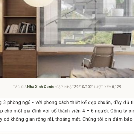
Nhà Xinh Center
29/10/2021
6,129
TÁC GIẢ
CẬP NHẬT
LƯỢT XEM
 3 phòng ngủ - với phong cách thiết kế đẹp chuẩn, đầy đủ ti
p cho một gia đình với số thành viên 4 – 6 người. Công ty xi
ày có không gian rộng rãi, thoáng mát. Chúng tôi xin đảm bảo 