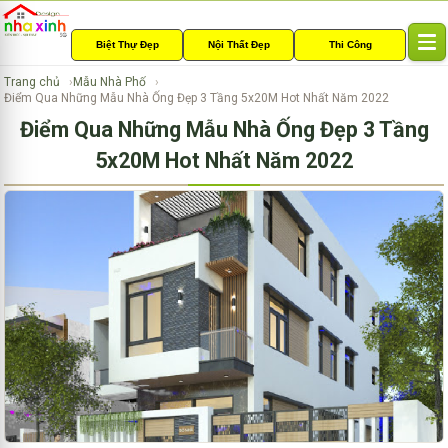
Biệt Thự Đẹp
Nội Thất Đẹp
Thi Công
T
o
Trang chủ
Mẫu Nhà Phố
g
Điểm Qua Những Mẫu Nhà Ống Đẹp 3 Tầng 5x20M Hot Nhất Năm 2022
g
Điểm Qua Những Mẫu Nhà Ống Đẹp 3 Tầng
l
e
5x20M Hot Nhất Năm 2022
n
a
v
i
g
a
t
i
o
n