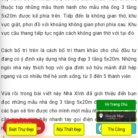
thuộc top những mẫu thịnh hành cho mẫu nhà ống 3 tầng
5x20m được kể phía trên. Tiếp đến là không gian thờ, khu
vực giặt, phơi đồ với khoảng không gian phơi phía sau. Khu
vực cầu thang tiếp tục ngăn cách không gian thờ với tại đó.
Cách bố trí trên là cách bố trí tham khảo cho chủ đầu tư
đang có ý định xây dựng nhà ống đẹp 3 tầng 5x20m. Những
ngôi nhà này thích hợp với gia đình sở hữu mảnh đất hệp
ngang và có nhiều thế hệ sinh sống, từ 3 đến 5 thành viên.
Vừa rồi trong bài viết này Nhà XInh đã giới thiệu đến bạn
đọc những mẫu nhà ống 3 tầng 5x20m đẹp nhất. Hy vọng
các bạn sẽ tìm được cho mình một mẫu nhà ưng ý nhất. Nếu
Google Map
cần sự trợ giúp hãy nhanh tay gọi điện đến cho chúng tôi
L.chỉ đường:
141366
GỌI NGAY
nhé!
Zalo
0909 452 109
Biệt Thự Đẹp
Nội Thất Đẹp
Thi Công